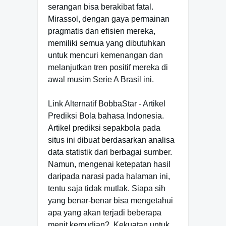
serangan bisa berakibat fatal.
Mirassol, dengan gaya permainan
pragmatis dan efisien mereka,
memiliki semua yang dibutuhkan
untuk mencuri kemenangan dan
melanjutkan tren positif mereka di
awal musim Serie A Brasil ini.
Link Alternatif BobbaStar - Artikel
Prediksi Bola bahasa Indonesia.
Artikel prediksi sepakbola pada
situs ini dibuat berdasarkan analisa
data statistik dari berbagai sumber.
Namun, mengenai ketepatan hasil
daripada narasi pada halaman ini,
tentu saja tidak mutlak. Siapa sih
yang benar-benar bisa mengetahui
apa yang akan terjadi beberapa
menit kemudian?. Kekuatan untuk