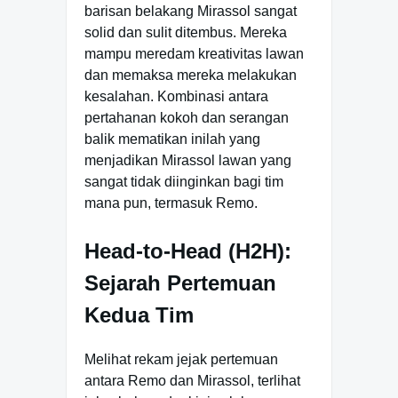
barisan belakang Mirassol sangat
solid dan sulit ditembus. Mereka
mampu meredam kreativitas lawan
dan memaksa mereka melakukan
kesalahan. Kombinasi antara
pertahanan kokoh dan serangan
balik mematikan inilah yang
menjadikan Mirassol lawan yang
sangat tidak diinginkan bagi tim
mana pun, termasuk Remo.
Head-to-Head (H2H):
Sejarah Pertemuan
Kedua Tim
Melihat rekam jejak pertemuan
antara Remo dan Mirassol, terlihat