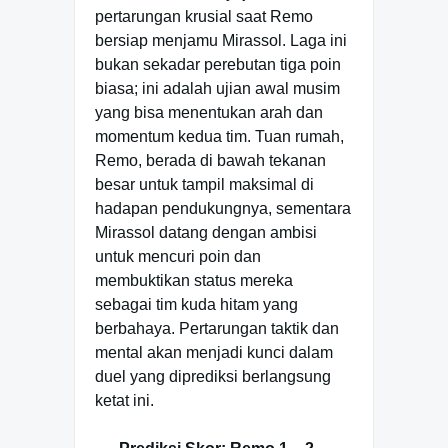
pertarungan krusial saat Remo
bersiap menjamu Mirassol. Laga ini
bukan sekadar perebutan tiga poin
biasa; ini adalah ujian awal musim
yang bisa menentukan arah dan
momentum kedua tim. Tuan rumah,
Remo, berada di bawah tekanan
besar untuk tampil maksimal di
hadapan pendukungnya, sementara
Mirassol datang dengan ambisi
untuk mencuri poin dan
membuktikan status mereka
sebagai tim kuda hitam yang
berbahaya. Pertarungan taktik dan
mental akan menjadi kunci dalam
duel yang diprediksi berlangsung
ketat ini.