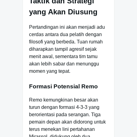
Taktik dan Strategi
yang Akan Diusung
Pertandingan ini akan menjadi adu
cerdas antara dua pelatih dengan
filosofi yang berbeda. Tuan rumah
diharapkan tampil agresif sejak
menit awal, sementara tim tamu
akan lebih sabar dan menunggu
momen yang tepat.
Formasi Potensial Remo
Remo kemungkinan besar akan
turun dengan formasi 4-3-3 yang
berorientasi pada serangan. Tiga
pemain depan akan didorong untuk
terus menekan lini pertahanan
Mirassol, didukung oleh dua