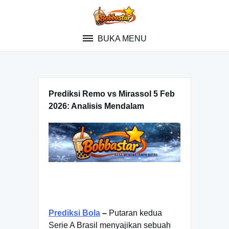
Skip
to
content
BUKA MENU
Prediksi Remo vs Mirassol 5 Feb
2026: Analisis Mendalam
Prediksi Bola
–
Putaran kedua
Serie A Brasil menyajikan sebuah