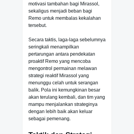
motivasi tambahan bagi Mirassol,
sekaligus menjadi beban bagi
Remo untuk membalas kekalahan
tersebut.
Secara taktis, laga-laga sebelumnya
seringkali menampilkan
pertarungan antara pendekatan
proaktif Remo yang mencoba
mengontrol permainan melawan
strategi reaktif Mirassol yang
menunggu celah untuk serangan
balik. Pola ini kemungkinan besar
akan terulang kembali, dan tim yang
mampu menjalankan strateginya
dengan lebih baik akan keluar
sebagai pemenang.