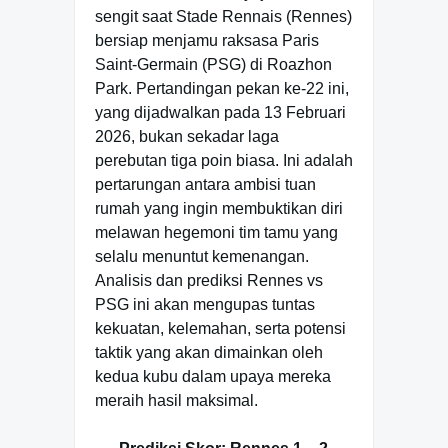
sengit saat Stade Rennais (Rennes)
bersiap menjamu raksasa Paris
Saint-Germain (PSG) di Roazhon
Park. Pertandingan pekan ke-22 ini,
yang dijadwalkan pada 13 Februari
2026, bukan sekadar laga
perebutan tiga poin biasa. Ini adalah
pertarungan antara ambisi tuan
rumah yang ingin membuktikan diri
melawan hegemoni tim tamu yang
selalu menuntut kemenangan.
Analisis dan prediksi Rennes vs
PSG ini akan mengupas tuntas
kekuatan, kelemahan, serta potensi
taktik yang akan dimainkan oleh
kedua kubu dalam upaya mereka
meraih hasil maksimal.