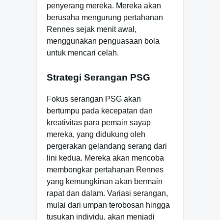
penyerang mereka. Mereka akan
berusaha mengurung pertahanan
Rennes sejak menit awal,
menggunakan penguasaan bola
untuk mencari celah.
Strategi Serangan PSG
Fokus serangan PSG akan
bertumpu pada kecepatan dan
kreativitas para pemain sayap
mereka, yang didukung oleh
pergerakan gelandang serang dari
lini kedua. Mereka akan mencoba
membongkar pertahanan Rennes
yang kemungkinan akan bermain
rapat dan dalam. Variasi serangan,
mulai dari umpan terobosan hingga
tusukan individu, akan menjadi