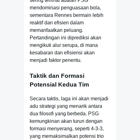
sering terlihat adalah PSG
mendominasi penguasaan bola,
sementara Rennes bermain lebih
reaktif dan efisien dalam
memanfaatkan peluang.
Pertandingan ini diprediksi akan
mengikuti alur serupa, di mana
kesabaran dan efisiensi akan
menjadi faktor penentu.
Taktik dan Formasi
Potensial Kedua Tim
Secara taktis, laga ini akan menjadi
adu strategi yang menarik antara
dua filosofi yang berbeda. PSG
kemungkinan akan turun dengan
formasi menyerang, seperti 4-3-3,
yang memaksimalkan potensi trio