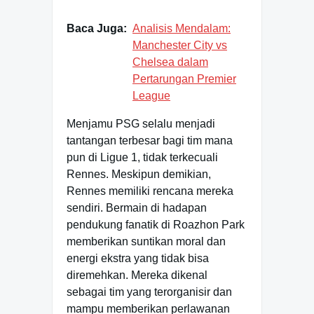
Baca Juga:
Analisis Mendalam:
Manchester City vs
Chelsea dalam
Pertarungan Premier
League
Menjamu PSG selalu menjadi
tantangan terbesar bagi tim mana
pun di Ligue 1, tidak terkecuali
Rennes. Meskipun demikian,
Rennes memiliki rencana mereka
sendiri. Bermain di hadapan
pendukung fanatik di Roazhon Park
memberikan suntikan moral dan
energi ekstra yang tidak bisa
diremehkan. Mereka dikenal
sebagai tim yang terorganisir dan
mampu memberikan perlawanan