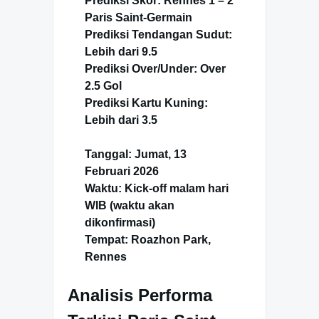
Prediksi Skor: Rennes 1 – 2
Paris Saint-Germain
Prediksi Tendangan Sudut:
Lebih dari 9.5
Prediksi Over/Under: Over
2.5 Gol
Prediksi Kartu Kuning:
Lebih dari 3.5
Tanggal: Jumat, 13
Februari 2026
Waktu: Kick-off malam hari
WIB (waktu akan
dikonfirmasi)
Tempat: Roazhon Park,
Rennes
Analisis Performa