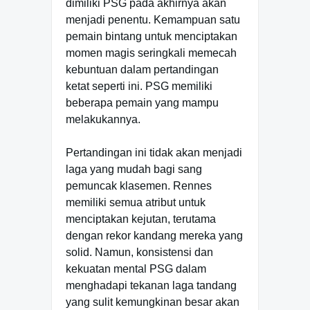
dimiliki PSG pada akhirnya akan
menjadi penentu. Kemampuan satu
pemain bintang untuk menciptakan
momen magis seringkali memecah
kebuntuan dalam pertandingan
ketat seperti ini. PSG memiliki
beberapa pemain yang mampu
melakukannya.
Pertandingan ini tidak akan menjadi
laga yang mudah bagi sang
pemuncak klasemen. Rennes
memiliki semua atribut untuk
menciptakan kejutan, terutama
dengan rekor kandang mereka yang
solid. Namun, konsistensi dan
kekuatan mental PSG dalam
menghadapi tekanan laga tandang
yang sulit kemungkinan besar akan