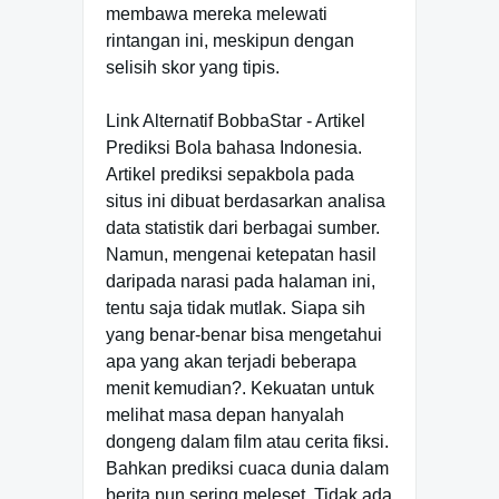
membawa mereka melewati
rintangan ini, meskipun dengan
selisih skor yang tipis.
Link Alternatif BobbaStar - Artikel
Prediksi Bola bahasa Indonesia.
Artikel prediksi sepakbola pada
situs ini dibuat berdasarkan analisa
data statistik dari berbagai sumber.
Namun, mengenai ketepatan hasil
daripada narasi pada halaman ini,
tentu saja tidak mutlak. Siapa sih
yang benar-benar bisa mengetahui
apa yang akan terjadi beberapa
menit kemudian?. Kekuatan untuk
melihat masa depan hanyalah
dongeng dalam film atau cerita fiksi.
Bahkan prediksi cuaca dunia dalam
berita pun sering meleset. Tidak ada