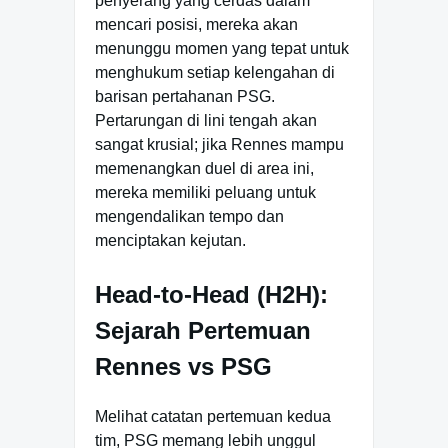
penyerang yang cerdas dalam
mencari posisi, mereka akan
menunggu momen yang tepat untuk
menghukum setiap kelengahan di
barisan pertahanan PSG.
Pertarungan di lini tengah akan
sangat krusial; jika Rennes mampu
memenangkan duel di area ini,
mereka memiliki peluang untuk
mengendalikan tempo dan
menciptakan kejutan.
Head-to-Head (H2H):
Sejarah Pertemuan
Rennes vs PSG
Melihat catatan pertemuan kedua
tim, PSG memang lebih unggul