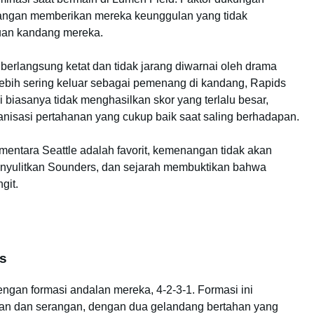
lapangan memberikan mereka keunggulan yang tidak
uan kandang mereka.
i berlangsung ketat dan tidak jarang diwarnai oleh drama
 lebih sering keluar sebagai pemenang di kandang, Rapids
i biasanya tidak menghasilkan skor yang terlalu besar,
nisasi pertahanan yang cukup baik saat saling berhadapan.
entara Seattle adalah favorit, kemenangan tidak akan
nyulitkan Sounders, dan sejarah membuktikan bahwa
git.
i
rs
engan formasi andalan mereka, 4-2-3-1. Formasi ini
an dan serangan, dengan dua gelandang bertahan yang