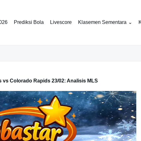
2026
Prediksi Bola
Livescore
Klasemen Sementara
K
s vs Colorado Rapids 23/02: Analisis MLS