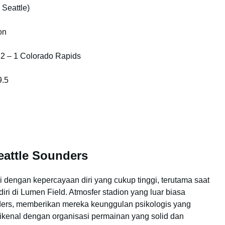
Seattle)
on
 2 – 1 Colorado Rapids
9.5
eattle Sounders
 dengan kepercayaan diri yang cukup tinggi, terutama saat
i di Lumen Field. Atmosfer stadion yang luar biasa
ders, memberikan mereka keunggulan psikologis yang
ikenal dengan organisasi permainan yang solid dan