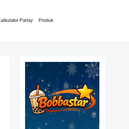
alkulator Parlay
Produk