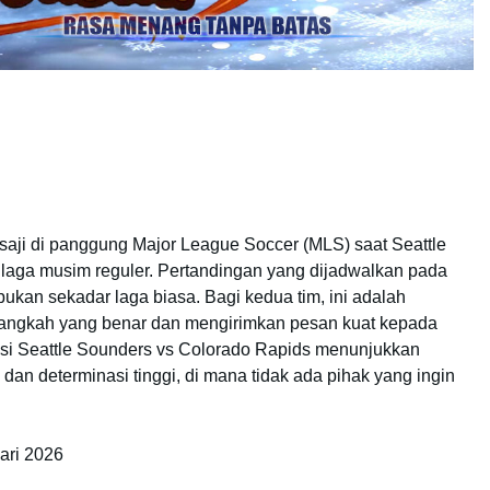
rsaji di panggung Major League Soccer (MLS) saat Seattle
aga musim reguler. Pertandingan yang dijadwalkan pada
bukan sekadar laga biasa. Bagi kedua tim, ini adalah
angkah yang benar dan mengirimkan pesan kuat kepada
ksi Seattle Sounders vs Colorado Rapids menunjukkan
 dan determinasi tinggi, di mana tidak ada pihak yang ingin
ari 2026