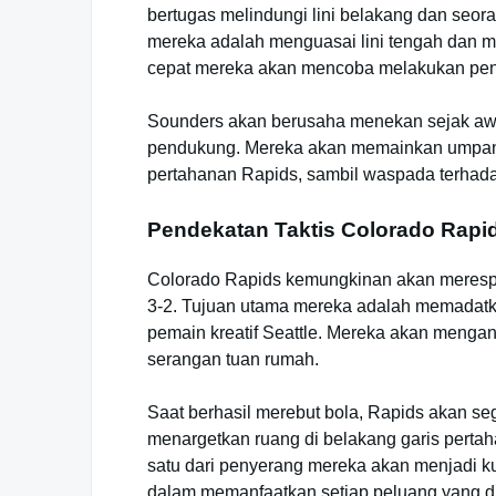
bertugas melindungi lini belakang dan seor
mereka adalah menguasai lini tengah dan me
cepat mereka akan mencoba melakukan pene
Sounders akan berusaha menekan sejak awal
pendukung. Mereka akan memainkan umpan
pertahanan Rapids, sambil waspada terhadap
Pendekatan Taktis Colorado Rapi
Colorado Rapids kemungkinan akan merespons
3-2. Tujuan utama mereka adalah memadatk
pemain kreatif Seattle. Mereka akan mengandal
serangan tuan rumah.
Saat berhasil merebut bola, Rapids akan s
menargetkan ruang di belakang garis pert
satu dari penyerang mereka akan menjadi ku
dalam memanfaatkan setiap peluang yang d