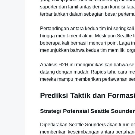
suporter dan familiaritas dengan kondisi 
terbantahkan dalam sebagian besar pertem
Pertandingan antara kedua tim ini seringkal
hingga menit-menit akhir. Meskipun Seattle
beberapa kali berhasil mencuri poin. Laga in
menunjukkan bahwa kedua tim memiliki orga
Analisis H2H ini mengindikasikan bahwa sem
datang dengan mudah. Rapids tahu cara me
mereka mampu memberikan perlawanan sen
Prediksi Taktik dan Formas
Strategi Potensial Seattle Sounde
Diperkirakan Seattle Sounders akan turun d
memberikan keseimbangan antara pertahan