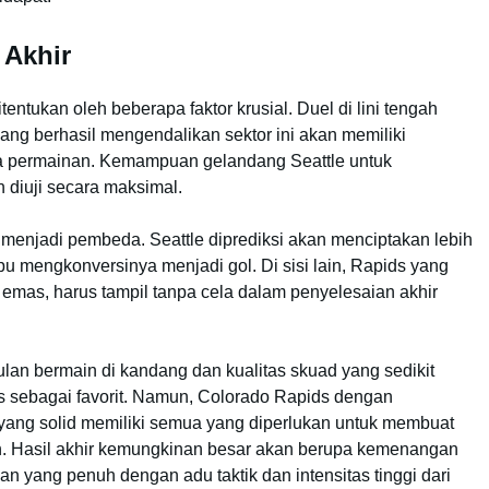
 Akhir
entukan oleh beberapa faktor krusial. Duel di lini tengah
ang berhasil mengendalikan sektor ini akan memiliki
ya permainan. Kemampuan gelandang Seattle untuk
 diuji secara maksimal.
n menjadi pembeda. Seattle diprediksi akan menciptakan lebih
mengkonversinya menjadi gol. Di sisi lain, Rapids yang
emas, harus tampil tanpa cela dalam penyelesaian akhir
lan bermain di kandang dan kualitas skuad yang sedikit
 sebagai favorit. Namun, Colorado Rapids dengan
yang solid memiliki semua yang diperlukan untuk membuat
mah. Hasil akhir kemungkinan besar akan berupa kemenangan
an yang penuh dengan adu taktik dan intensitas tinggi dari