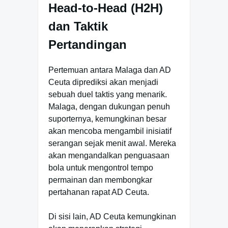
Head-to-Head (H2H)
dan Taktik
Pertandingan
Pertemuan antara Malaga dan AD
Ceuta diprediksi akan menjadi
sebuah duel taktis yang menarik.
Malaga, dengan dukungan penuh
suporternya, kemungkinan besar
akan mencoba mengambil inisiatif
serangan sejak menit awal. Mereka
akan mengandalkan penguasaan
bola untuk mengontrol tempo
permainan dan membongkar
pertahanan rapat AD Ceuta.
Di sisi lain, AD Ceuta kemungkinan