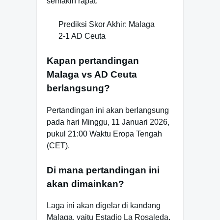
semakin rapat.
Prediksi Skor Akhir: Malaga
2-1 AD Ceuta
Kapan pertandingan
Malaga vs AD Ceuta
berlangsung?
Pertandingan ini akan berlangsung
pada hari Minggu, 11 Januari 2026,
pukul 21:00 Waktu Eropa Tengah
(CET).
Di mana pertandingan ini
akan dimainkan?
Laga ini akan digelar di kandang
Malaga, yaitu Estadio La Rosaleda,