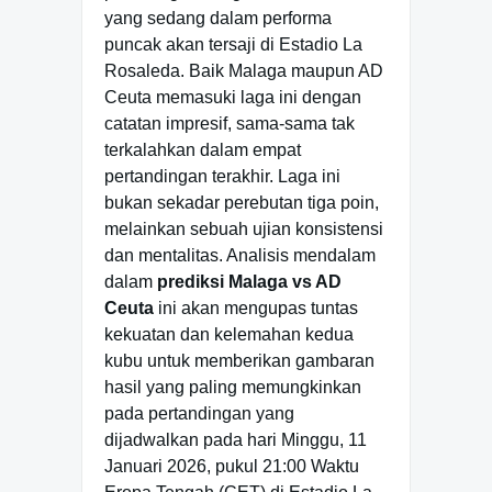
yang sedang dalam performa
puncak akan tersaji di Estadio La
Rosaleda. Baik Malaga maupun AD
Ceuta memasuki laga ini dengan
catatan impresif, sama-sama tak
terkalahkan dalam empat
pertandingan terakhir. Laga ini
bukan sekadar perebutan tiga poin,
melainkan sebuah ujian konsistensi
dan mentalitas. Analisis mendalam
dalam
prediksi Malaga vs AD
Ceuta
ini akan mengupas tuntas
kekuatan dan kelemahan kedua
kubu untuk memberikan gambaran
hasil yang paling memungkinkan
pada pertandingan yang
dijadwalkan pada hari Minggu, 11
Januari 2026, pukul 21:00 Waktu