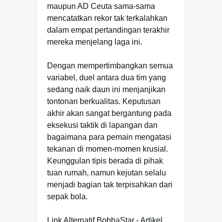
maupun AD Ceuta sama-sama
mencatatkan rekor tak terkalahkan
dalam empat pertandingan terakhir
mereka menjelang laga ini.
Dengan mempertimbangkan semua
variabel, duel antara dua tim yang
sedang naik daun ini menjanjikan
tontonan berkualitas. Keputusan
akhir akan sangat bergantung pada
eksekusi taktik di lapangan dan
bagaimana para pemain mengatasi
tekanan di momen-momen krusial.
Keunggulan tipis berada di pihak
tuan rumah, namun kejutan selalu
menjadi bagian tak terpisahkan dari
sepak bola.
Link Alternatif BobbaStar - Artikel