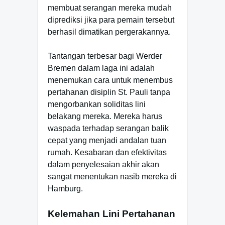
membuat serangan mereka mudah
diprediksi jika para pemain tersebut
berhasil dimatikan pergerakannya.
Tantangan terbesar bagi Werder
Bremen dalam laga ini adalah
menemukan cara untuk menembus
pertahanan disiplin St. Pauli tanpa
mengorbankan soliditas lini
belakang mereka. Mereka harus
waspada terhadap serangan balik
cepat yang menjadi andalan tuan
rumah. Kesabaran dan efektivitas
dalam penyelesaian akhir akan
sangat menentukan nasib mereka di
Hamburg.
Kelemahan Lini Pertahanan