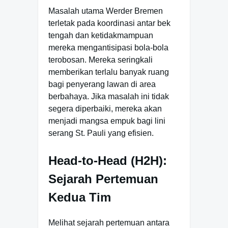
Masalah utama Werder Bremen
terletak pada koordinasi antar bek
tengah dan ketidakmampuan
mereka mengantisipasi bola-bola
terobosan. Mereka seringkali
memberikan terlalu banyak ruang
bagi penyerang lawan di area
berbahaya. Jika masalah ini tidak
segera diperbaiki, mereka akan
menjadi mangsa empuk bagi lini
serang St. Pauli yang efisien.
Head-to-Head (H2H):
Sejarah Pertemuan
Kedua Tim
Melihat sejarah pertemuan antara