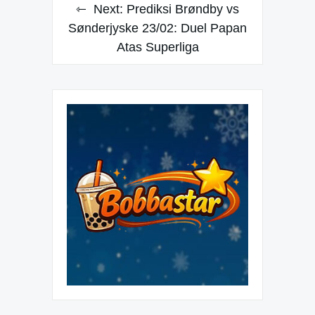
Next:
Prediksi Brøndby vs
Sønderjyske 23/02: Duel Papan
Atas Superliga