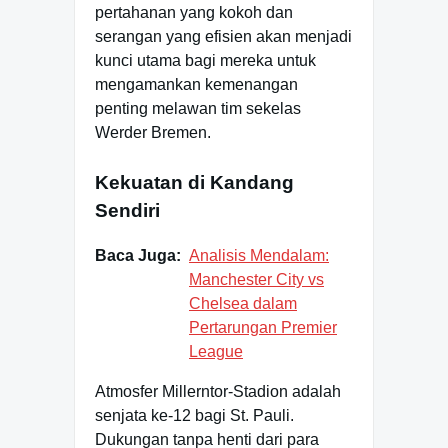
pertahanan yang kokoh dan
serangan yang efisien akan menjadi
kunci utama bagi mereka untuk
mengamankan kemenangan
penting melawan tim sekelas
Werder Bremen.
Kekuatan di Kandang
Sendiri
Baca Juga:
Analisis Mendalam:
Manchester City vs
Chelsea dalam
Pertarungan Premier
League
Atmosfer Millerntor-Stadion adalah
senjata ke-12 bagi St. Pauli.
Dukungan tanpa henti dari para