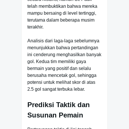
telah membuktikan bahwa mereka
mampu bersaing di level tertinggi,
terutama dalam beberapa musim
terakhir.
Analisis dari laga-laga sebelumnya
menunjukkan bahwa pertandingan
ini cenderung menghasilkan banyak
gol. Kedua tim memiliki gaya
bermain yang positif dan selalu
berusaha mencetak gol, sehingga
potensi untuk melihat skor di atas
2.5 gol sangat terbuka lebar.
Prediksi Taktik dan
Susunan Pemain