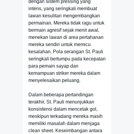
dengan sistem pressing yang
intens, yang seringkali membuat
lawan kesulitan mengembangkan
permainan. Mereka tidak ragu untuk
bermain agresif sejak menit awal,
menekan lawan di area pertahanan
mereka sendiri untuk memicu
kesalahan. Pola serangan St. Pauli
seringkali bertumpu pada kecepatan
para pemain sayap dan
kemampuan striker mereka dalam
menyelesaikan peluang.
Dalam beberapa pertandingan
terakhir, St. Pauli menunjukkan
konsistensi dalam mencetak gol,
meskipun terkadang mereka masih
memiliki masalah dalam menjaga
clean sheet. Keseimbangan antara