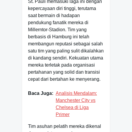
St. Pauli memasuki laga ini dengan
kepercayaan diri tinggi, terutama
saat bermain di hadapan
pendukung fanatik mereka di
Millerntor-Stadion. Tim yang
berbasis di Hamburg ini telah
membangun reputasi sebagai salah
satu tim yang paling sulit dikalahkan
di kandang sendiri. Kekuatan utama
mereka terletak pada organisasi
pertahanan yang solid dan transisi
cepat dari bertahan ke menyerang.
Baca Juga:
Analisis Mendalam:
Manchester City vs
Chelsea di Liga
Primer
Tim asuhan pelatih mereka dikenal