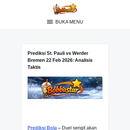
Skip
to
content
BUKA MENU
Prediksi St. Pauli vs Werder
Bremen 22 Feb 2026: Analisis
Taktis
Prediksi Bola
–
Duel sengit akan