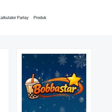
alkulator Parlay
Produk