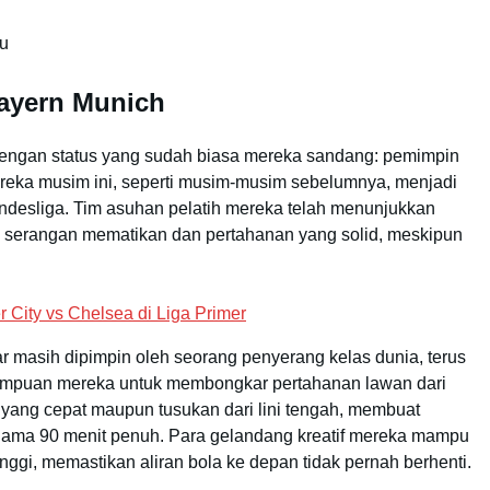
tu
Bayern Munich
dengan status yang sudah biasa mereka sandang: pemimpin
ereka musim ini, seperti musim-musim sebelumnya, menjadi
desliga. Tim asuhan pelatih mereka telah menunjukkan
 serangan mematikan dan pertahanan yang solid, meskipun
 City vs Chelsea di Liga Primer
 masih dipimpin oleh seorang penyerang kelas dunia, terus
ampuan mereka untuk membongkar pertahanan lawan dari
p yang cepat maupun tusukan dari lini tengah, membuat
elama 90 menit penuh. Para gelandang kreatif mereka mampu
ggi, memastikan aliran bola ke depan tidak pernah berhenti.