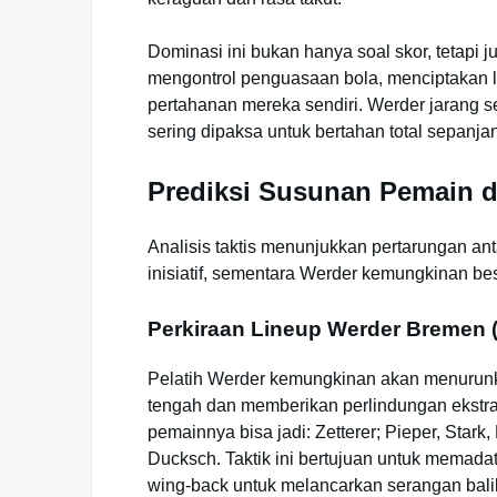
Dominasi ini bukan hanya soal skor, tetapi
mengontrol penguasaan bola, menciptakan 
pertahanan mereka sendiri. Werder jarang 
sering dipaksa untuk bertahan total sepanja
Prediksi Susunan Pemain d
Analisis taktis menunjukkan pertarungan ant
inisiatif, sementara Werder kemungkinan be
Perkiraan Lineup Werder Bremen (
Pelatih Werder kemungkinan akan menurunk
tengah dan memberikan perlindungan ekstr
pemainnya bisa jadi: Zetterer; Pieper, Stark
Ducksch. Taktik ini bertujuan untuk memada
wing-back untuk melancarkan serangan bali