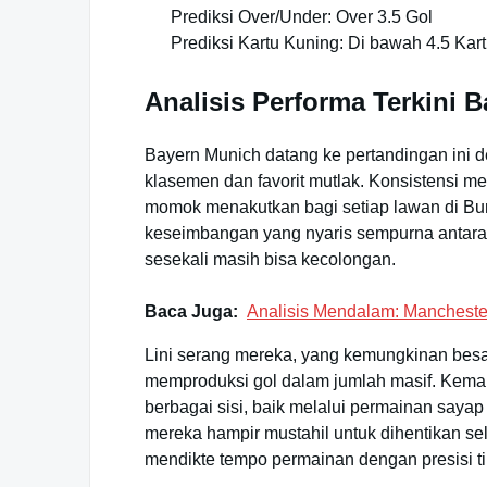
Prediksi Over/Under: Over 3.5 Gol
Prediksi Kartu Kuning: Di bawah 4.5 Kar
Analisis Performa Terkini 
Bayern Munich datang ke pertandingan ini 
klasemen dan favorit mutlak. Konsistensi m
momok menakutkan bagi setiap lawan di Bun
keseimbangan yang nyaris sempurna antara
sesekali masih bisa kecolongan.
Baca Juga:
Analisis Mendalam: Manchester
Lini serang mereka, yang kemungkinan besar
memproduksi gol dalam jumlah masif. Kem
berbagai sisi, baik melalui permainan saya
mereka hampir mustahil untuk dihentikan s
mendikte tempo permainan dengan presisi tin