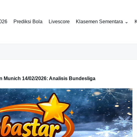
2026
Prediksi Bola
Livescore
Klasemen Sementara
K
n Munich 14/02/2026: Analisis Bundesliga