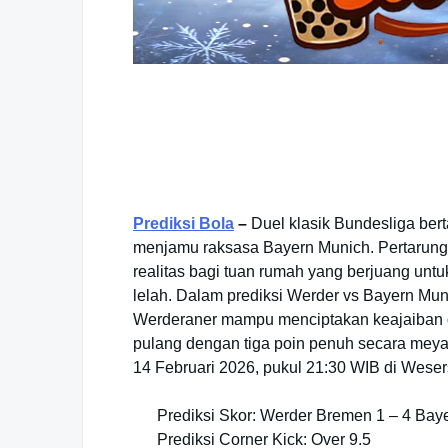
Prediksi Bola
–
Duel klasik Bundesliga ber
menjamu raksasa Bayern Munich. Pertarungan 
realitas bagi tuan rumah yang berjuang un
lelah. Dalam prediksi Werder vs Bayern Mun
Werderaner mampu menciptakan keajaiban d
pulang dengan tiga poin penuh secara meyak
14 Februari 2026, pukul 21:30 WIB di Weser
Prediksi Skor: Werder Bremen 1 – 4 Bay
Prediksi Corner Kick: Over 9.5