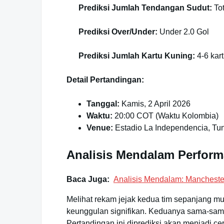
Prediksi Jumlah Tendangan Sudut:
Tot
Prediksi Over/Under:
Under 2.0 Gol
Prediksi Jumlah Kartu Kuning:
4-6 kar
Detail Pertandingan:
Tanggal:
Kamis, 2 April 2026
Waktu:
20:00 COT (Waktu Kolombia)
Venue:
Estadio La Independencia, Tu
Analisis Mendalam Perform
Baca Juga:
Analisis Mendalam: Manchester
Melihat rekam jejak kedua tim sepanjang mus
keunggulan signifikan. Keduanya sama-sam
Pertandingan ini diprediksi akan menjadi cer