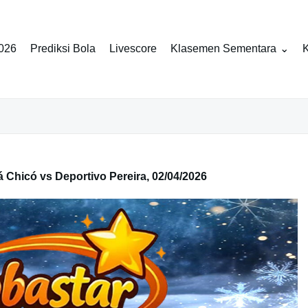
2026
Prediksi Bola
Livescore
Klasemen Sementara
K
á Chicó vs Deportivo Pereira, 02/04/2026