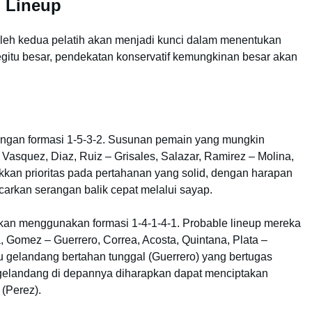
i Lineup
oleh kedua pelatih akan menjadi kunci dalam menentukan
gitu besar, pendekatan konservatif kemungkinan besar akan
engan formasi 1-5-3-2. Susunan pemain yang mungkin
 Vasquez, Diaz, Ruiz – Grisales, Salazar, Ramirez – Molina,
ukkan prioritas pada pertahanan yang solid, dengan harapan
rkan serangan balik cepat melalui sayap.
n akan menggunakan formasi 1-4-1-4-1. Probable lineup mereka
, Gomez – Guerrero, Correa, Acosta, Quintana, Plata –
u gelandang bertahan tunggal (Guerrero) yang bertugas
 gelandang di depannya diharapkan dapat menciptakan
(Perez).