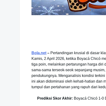
Bola.net
–
Pertandingan krusial di dasar kl
Kamis, 2 April 2026, ketika Boyacá Chicó m
tiga poin, melainkan pertarungan harga diri
sama-sama terseok-seok sepanjang musim, 
pendukungnya. Menganalisis kondisi terkini 
ini akan didominasi oleh kehati-hatian dan
tumpul dan pertahanan yang rapuh dari ked
Prediksi Skor Akhir:
Boyacá Chicó 1-0 D