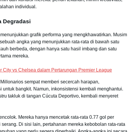
lahan individual.
a Degradasi
, menunjukkan grafik performa yang mengkhawatirkan. Musim
sebuah angka yang menunjukkan rata-rata di bawah satu
k jauh berbeda, dengan hanya satu hasil imbang dan satu
rtama mereka.
r City vs Chelsea dalam Pertarungan Premier League
Millonarios sempat memberi secercah harapan,
untuk bangkit. Namun, inkonsistensi kembali menghantui.
ru takluk di tangan Cúcuta Deportivo, kembali menyeret
 mencolok. Mereka hanya mencetak rata-rata 0.77 gol per
 serang. Di sisi lain, pertahanan mereka kebobolan rata-rata
apuhan yang perlu segera diperbaiki. Angka-angka ini secara