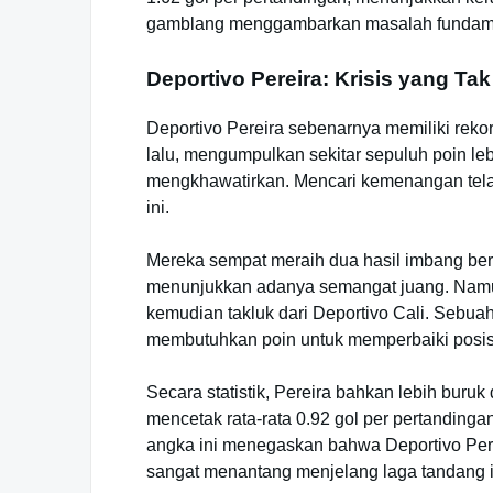
gamblang menggambarkan masalah fundamen
Deportivo Pereira: Krisis yang Ta
Deportivo Pereira sebenarnya memiliki reko
lalu, mengumpulkan sekitar sepuluh poin le
mengkhawatirkan. Mencari kemenangan telah 
ini.
Mereka sempat meraih dua hasil imbang bert
menunjukkan adanya semangat juang. Namun, 
kemudian takluk dari Deportivo Cali. Sebu
membutuhkan poin untuk memperbaiki posis
Secara statistik, Pereira bahkan lebih buruk
mencetak rata-rata 0.92 gol per pertandinga
angka ini menegaskan bahwa Deportivo Perei
sangat menantang menjelang laga tandang i