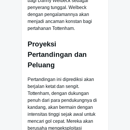
bagi Danny Welbeck sebagai
penyerang tunggal. Welbeck
dengan pengalamannya akan
menjadi ancaman konstan bagi
pertahanan Tottenham.
Proyeksi
Pertandingan dan
Peluang
Pertandingan ini diprediksi akan
berjalan ketat dan sengit.
Tottenham, dengan dukungan
penuh dari para pendukungnya di
kandang, akan bermain dengan
intensitas tinggi sejak awal untuk
mencari gol cepat. Mereka akan
berusaha mengeksploitasi