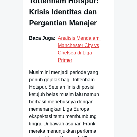
Tottenham Hotspur:
Krisis Identitas dan
Pergantian Manajer
Baca Juga:
Analisis Mendalam:
Manchester City vs
Chelsea di Liga
Primer
Musim ini menjadi periode yang
penuh gejolak bagi Tottenham
Hotspur. Setelah finis di posisi
ketujuh belas musim lalu namun
berhasil menebusnya dengan
memenangkan Liga Europa,
ekspektasi tentu membumbung
tinggi. Di bawah asuhan Frank,
mereka menunjukkan performa