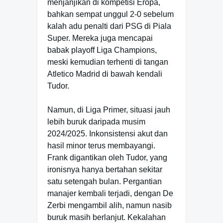
menjanjikan di kompetisi Eropa,
bahkan sempat unggul 2-0 sebelum
kalah adu penalti dari PSG di Piala
Super. Mereka juga mencapai
babak playoff Liga Champions,
meski kemudian terhenti di tangan
Atletico Madrid di bawah kendali
Tudor.
Namun, di Liga Primer, situasi jauh
lebih buruk daripada musim
2024/2025. Inkonsistensi akut dan
hasil minor terus membayangi.
Frank digantikan oleh Tudor, yang
ironisnya hanya bertahan sekitar
satu setengah bulan. Pergantian
manajer kembali terjadi, dengan De
Zerbi mengambil alih, namun nasib
buruk masih berlanjut. Kekalahan