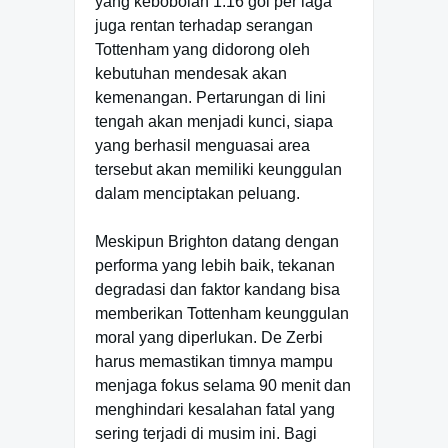
yang kebobolan 1.16 gol per laga
juga rentan terhadap serangan
Tottenham yang didorong oleh
kebutuhan mendesak akan
kemenangan. Pertarungan di lini
tengah akan menjadi kunci, siapa
yang berhasil menguasai area
tersebut akan memiliki keunggulan
dalam menciptakan peluang.
Meskipun Brighton datang dengan
performa yang lebih baik, tekanan
degradasi dan faktor kandang bisa
memberikan Tottenham keunggulan
moral yang diperlukan. De Zerbi
harus memastikan timnya mampu
menjaga fokus selama 90 menit dan
menghindari kesalahan fatal yang
sering terjadi di musim ini. Bagi