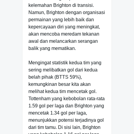
kelemahan Brighton di transisi.
Namun, Brighton dengan organisasi
permainan yang lebih baik dan
kepercayaan diri yang meningkat,
akan mencoba meredam tekanan
awal dan melancarkan serangan
balik yang mematikan.
Mengingat statistik kedua tim yang
sering melibatkan gol dari kedua
belah pihak (BTTS 59%),
kemungkinan besar kita akan
melihat kedua tim mencetak gol.
Tottenham yang kebobolan rata-rata
1.59 gol per laga dan Brighton yang
mencetak 1.34 gol per laga,
menunjukkan potensi terjadinya gol
dari tim tamu. Di sisi lain, Brighton