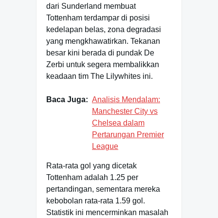
dari Sunderland membuat
Tottenham terdampar di posisi
kedelapan belas, zona degradasi
yang mengkhawatirkan. Tekanan
besar kini berada di pundak De
Zerbi untuk segera membalikkan
keadaan tim The Lilywhites ini.
Baca Juga:
Analisis Mendalam:
Manchester City vs
Chelsea dalam
Pertarungan Premier
League
Rata-rata gol yang dicetak
Tottenham adalah 1.25 per
pertandingan, sementara mereka
kebobolan rata-rata 1.59 gol.
Statistik ini mencerminkan masalah