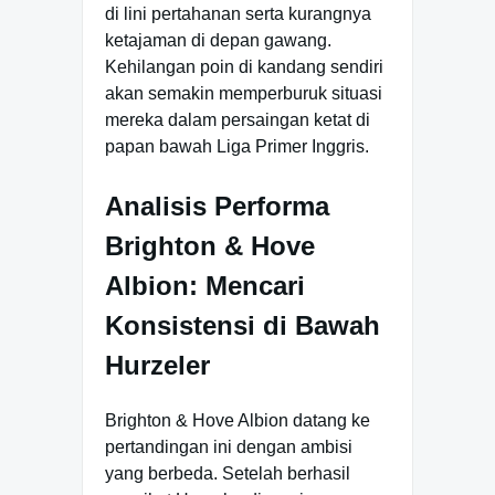
di lini pertahanan serta kurangnya
ketajaman di depan gawang.
Kehilangan poin di kandang sendiri
akan semakin memperburuk situasi
mereka dalam persaingan ketat di
papan bawah Liga Primer Inggris.
Analisis Performa
Brighton & Hove
Albion: Mencari
Konsistensi di Bawah
Hurzeler
Brighton & Hove Albion datang ke
pertandingan ini dengan ambisi
yang berbeda. Setelah berhasil