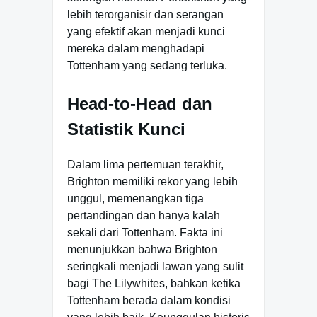
lebih terorganisir dan serangan
yang efektif akan menjadi kunci
mereka dalam menghadapi
Tottenham yang sedang terluka.
Head-to-Head dan
Statistik Kunci
Dalam lima pertemuan terakhir,
Brighton memiliki rekor yang lebih
unggul, memenangkan tiga
pertandingan dan hanya kalah
sekali dari Tottenham. Fakta ini
menunjukkan bahwa Brighton
seringkali menjadi lawan yang sulit
bagi The Lilywhites, bahkan ketika
Tottenham berada dalam kondisi