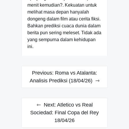
menit kemudian?. Kekuatan untuk
melihat masa depan hanyalah
dongeng dalam film atau cerita fiksi.
Bahkan prediksi cuaca dunia dalam
berita pun sering meleset. Tidak ada
yang sempurna dalam kehidupan
ini.
Navigasi
Previous:
Roma vs Atalanta:
pos
Analisis Prediksi (18/04/26)
Next:
Atletico vs Real
Sociedad: Final Copa del Rey
18/04/26