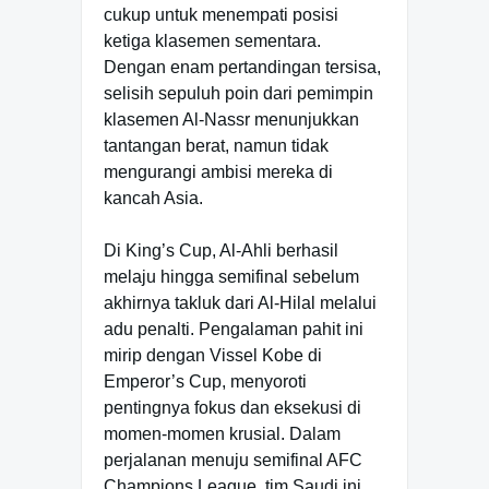
cukup untuk menempati posisi
ketiga klasemen sementara.
Dengan enam pertandingan tersisa,
selisih sepuluh poin dari pemimpin
klasemen Al-Nassr menunjukkan
tantangan berat, namun tidak
mengurangi ambisi mereka di
kancah Asia.
Di King’s Cup, Al-Ahli berhasil
melaju hingga semifinal sebelum
akhirnya takluk dari Al-Hilal melalui
adu penalti. Pengalaman pahit ini
mirip dengan Vissel Kobe di
Emperor’s Cup, menyoroti
pentingnya fokus dan eksekusi di
momen-momen krusial. Dalam
perjalanan menuju semifinal AFC
Champions League, tim Saudi ini