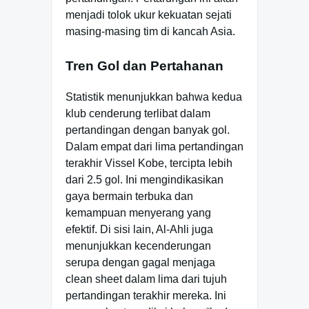
menjadi tolok ukur kekuatan sejati
masing-masing tim di kancah Asia.
Tren Gol dan Pertahanan
Statistik menunjukkan bahwa kedua
klub cenderung terlibat dalam
pertandingan dengan banyak gol.
Dalam empat dari lima pertandingan
terakhir Vissel Kobe, tercipta lebih
dari 2.5 gol. Ini mengindikasikan
gaya bermain terbuka dan
kemampuan menyerang yang
efektif. Di sisi lain, Al-Ahli juga
menunjukkan kecenderungan
serupa dengan gagal menjaga
clean sheet dalam lima dari tujuh
pertandingan terakhir mereka. Ini