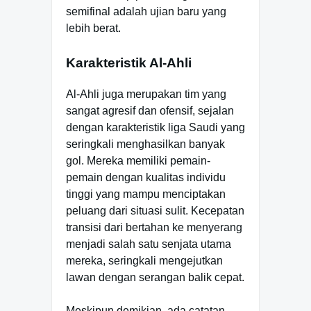
semifinal adalah ujian baru yang
lebih berat.
Karakteristik Al-Ahli
Al-Ahli juga merupakan tim yang
sangat agresif dan ofensif, sejalan
dengan karakteristik liga Saudi yang
seringkali menghasilkan banyak
gol. Mereka memiliki pemain-
pemain dengan kualitas individu
tinggi yang mampu menciptakan
peluang dari situasi sulit. Kecepatan
transisi dari bertahan ke menyerang
menjadi salah satu senjata utama
mereka, seringkali mengejutkan
lawan dengan serangan balik cepat.
Meskipun demikian, ada catatan