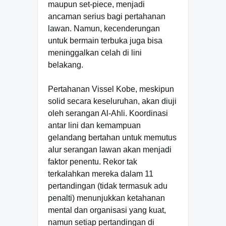
maupun set-piece, menjadi
ancaman serius bagi pertahanan
lawan. Namun, kecenderungan
untuk bermain terbuka juga bisa
meninggalkan celah di lini
belakang.
Pertahanan Vissel Kobe, meskipun
solid secara keseluruhan, akan diuji
oleh serangan Al-Ahli. Koordinasi
antar lini dan kemampuan
gelandang bertahan untuk memutus
alur serangan lawan akan menjadi
faktor penentu. Rekor tak
terkalahkan mereka dalam 11
pertandingan (tidak termasuk adu
penalti) menunjukkan ketahanan
mental dan organisasi yang kuat,
namun setiap pertandingan di