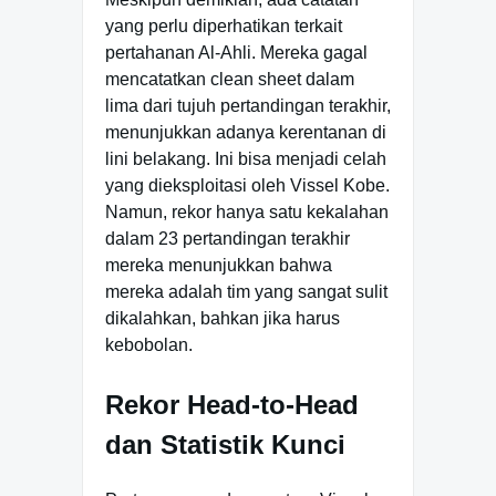
yang perlu diperhatikan terkait
pertahanan Al-Ahli. Mereka gagal
mencatatkan clean sheet dalam
lima dari tujuh pertandingan terakhir,
menunjukkan adanya kerentanan di
lini belakang. Ini bisa menjadi celah
yang dieksploitasi oleh Vissel Kobe.
Namun, rekor hanya satu kekalahan
dalam 23 pertandingan terakhir
mereka menunjukkan bahwa
mereka adalah tim yang sangat sulit
dikalahkan, bahkan jika harus
kebobolan.
Rekor Head-to-Head
dan Statistik Kunci