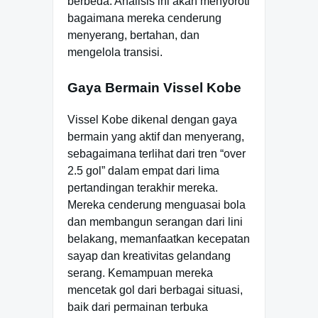
berbeda. Analisis ini akan menyoroti
bagaimana mereka cenderung
menyerang, bertahan, dan
mengelola transisi.
Gaya Bermain Vissel Kobe
Vissel Kobe dikenal dengan gaya
bermain yang aktif dan menyerang,
sebagaimana terlihat dari tren “over
2.5 gol” dalam empat dari lima
pertandingan terakhir mereka.
Mereka cenderung menguasai bola
dan membangun serangan dari lini
belakang, memanfaatkan kecepatan
sayap dan kreativitas gelandang
serang. Kemampuan mereka
mencetak gol dari berbagai situasi,
baik dari permainan terbuka