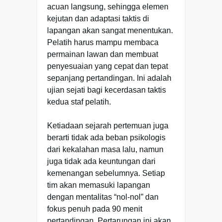
acuan langsung, sehingga elemen
kejutan dan adaptasi taktis di
lapangan akan sangat menentukan.
Pelatih harus mampu membaca
permainan lawan dan membuat
penyesuaian yang cepat dan tepat
sepanjang pertandingan. Ini adalah
ujian sejati bagi kecerdasan taktis
kedua staf pelatih.
Ketiadaan sejarah pertemuan juga
berarti tidak ada beban psikologis
dari kekalahan masa lalu, namun
juga tidak ada keuntungan dari
kemenangan sebelumnya. Setiap
tim akan memasuki lapangan
dengan mentalitas “nol-nol” dan
fokus penuh pada 90 menit
pertandingan. Pertarungan ini akan