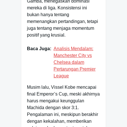
Gamba, menegaskan dominasi
mereka di liga. Konsistensi ini
bukan hanya tentang
memenangkan pertandingan, tetapi
juga tentang menjaga momentum
positif yang krusial.
Baca Juga:
Analisis Mendalam:
Manchester City vs
Chelsea dalam
Pertarungan Premier
League
Musim lalu, Vissel Kobe mencapai
final Emperor’s Cup, meski akhirnya
harus mengakui keunggulan
Machida dengan skor 3:1.
Pengalaman ini, meskipun berakhir
dengan kekalahan, memberikan