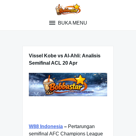
Skip
to
content
BUKA MENU
Vissel Kobe vs Al-Ahli: Analisis
Semifinal ACL 20 Apr
W88 Indonesia
–
Pertarungan
semifinal AFC Champions League