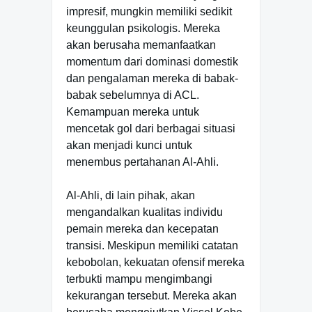
impresif, mungkin memiliki sedikit
keunggulan psikologis. Mereka
akan berusaha memanfaatkan
momentum dari dominasi domestik
dan pengalaman mereka di babak-
babak sebelumnya di ACL.
Kemampuan mereka untuk
mencetak gol dari berbagai situasi
akan menjadi kunci untuk
menembus pertahanan Al-Ahli.
Al-Ahli, di lain pihak, akan
mengandalkan kualitas individu
pemain mereka dan kecepatan
transisi. Meskipun memiliki catatan
kebobolan, kekuatan ofensif mereka
terbukti mampu mengimbangi
kekurangan tersebut. Mereka akan