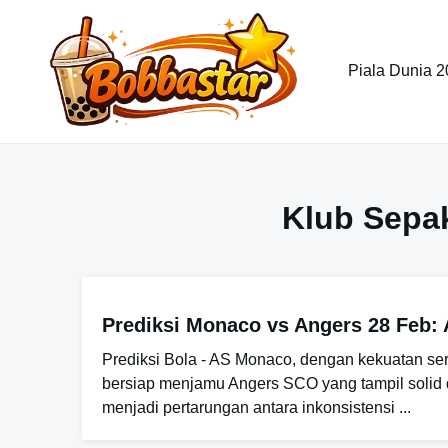
Skip
to
content
Piala Dunia 
Klub Sepa
Prediksi Monaco vs Angers 28 Feb: 
Prediksi Bola - AS Monaco, dengan kekuatan ser
bersiap menjamu Angers SCO yang tampil solid da
menjadi pertarungan antara inkonsistensi ...