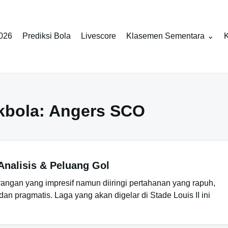
2026
Prediksi Bola
Livescore
Klasemen Sementara
K
kbola:
Angers SCO
Analisis & Peluang Gol
angan yang impresif namun diiringi pertahanan yang rapuh,
n pragmatis. Laga yang akan digelar di Stade Louis II ini