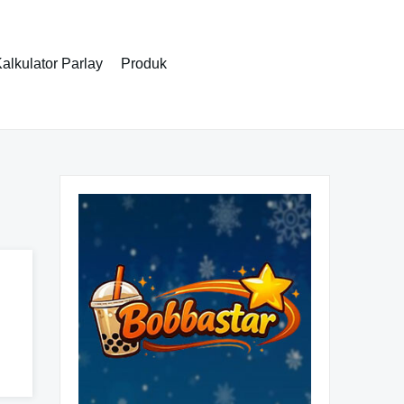
alkulator Parlay
Produk