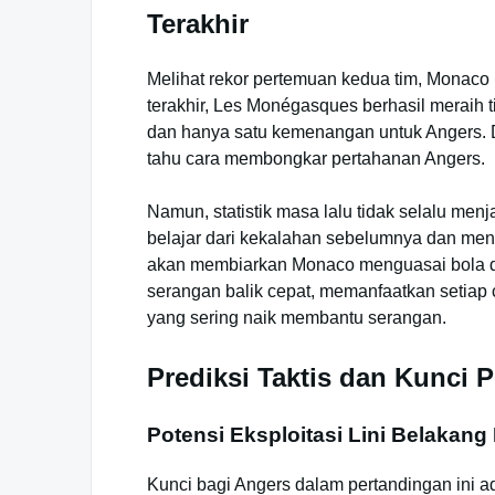
Terakhir
Melihat rekor pertemuan kedua tim, Monaco 
terakhir, Les Monégasques berhasil meraih
dan hanya satu kemenangan untuk Angers. 
tahu cara membongkar pertahanan Angers.
Namun, statistik masa lalu tidak selalu men
belajar dari kekalahan sebelumnya dan mene
akan membiarkan Monaco menguasai bola 
serangan balik cepat, memanfaatkan setiap 
yang sering naik membantu serangan.
Prediksi Taktis dan Kunci 
Potensi Eksploitasi Lini Belakan
Kunci bagi Angers dalam pertandingan ini 