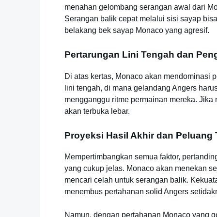
menahan gelombang serangan awal dari Mona
Serangan balik cepat melalui sisi sayap bis
belakang bek sayap Monaco yang agresif.
Pertarungan Lini Tengah dan Pen
Di atas kertas, Monaco akan mendominasi p
lini tengah, di mana gelandang Angers haru
mengganggu ritme permainan mereka. Jika me
akan terbuka lebar.
Proyeksi Hasil Akhir dan Peluang
Mempertimbangkan semua faktor, pertandinga
yang cukup jelas. Monaco akan menekan se
mencari celah untuk serangan balik. Keku
menembus pertahanan solid Angers setidakny
Namun, dengan pertahanan Monaco yang go