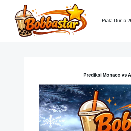
Skip
to
content
Piala Dunia 
Prediksi Monaco vs A