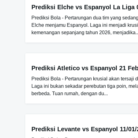
Prediksi Elche vs Espanyol La Liga 
Prediksi Bola - Pertarungan dua tim yang sedang 
Elche menjamu Espanyol. Laga ini menjadi kru
kemenangan sepanjang tahun 2026, menjadika..
Prediksi Atletico vs Espanyol 21 Feb
Prediksi Bola - Pertarungan krusial akan tersaji
Laga ini bukan sekadar perebutan tiga poin, mela
berbeda. Tuan rumah, dengan du...
Prediksi Levante vs Espanyol 11/01