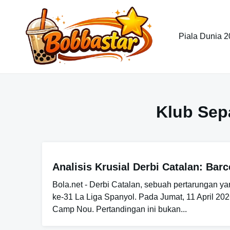
Skip
to
content
Piala Dunia 
Klub Sep
Analisis Krusial Derbi Catalan: Bar
Bola.net - Derbi Catalan, sebuah pertarungan yan
ke-31 La Liga Spanyol. Pada Jumat, 11 April 20
Camp Nou. Pertandingan ini bukan...