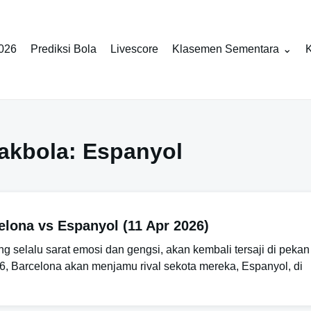
2026
Prediksi Bola
Livescore
Klasemen Sementara
K
akbola:
Espanyol
celona vs Espanyol (11 Apr 2026)
g selalu sarat emosi dan gengsi, akan kembali tersaji di pekan
26, Barcelona akan menjamu rival sekota mereka, Espanyol, di