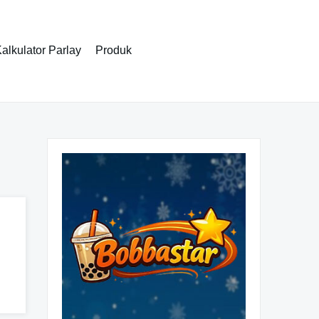
alkulator Parlay
Produk