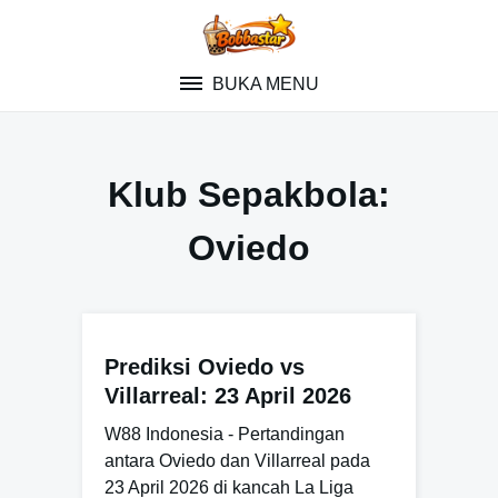
Skip
to
content
BUKA MENU
Klub Sepakbola:
Oviedo
Prediksi Oviedo vs
Villarreal: 23 April 2026
W88 Indonesia - Pertandingan
antara Oviedo dan Villarreal pada
23 April 2026 di kancah La Liga