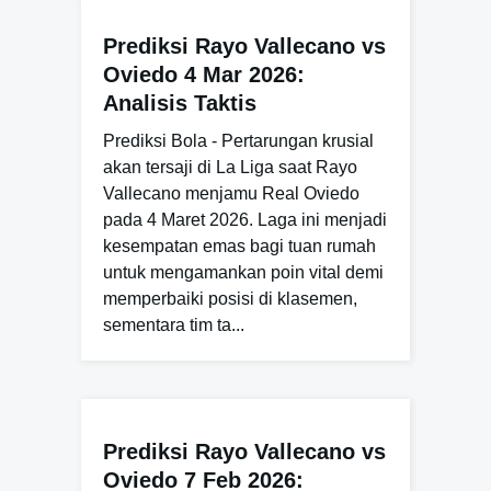
Prediksi Rayo Vallecano vs
Oviedo 4 Mar 2026:
Analisis Taktis
Prediksi Bola - Pertarungan krusial
akan tersaji di La Liga saat Rayo
Vallecano menjamu Real Oviedo
pada 4 Maret 2026. Laga ini menjadi
kesempatan emas bagi tuan rumah
untuk mengamankan poin vital demi
memperbaiki posisi di klasemen,
sementara tim ta...
Prediksi Rayo Vallecano vs
Oviedo 7 Feb 2026: