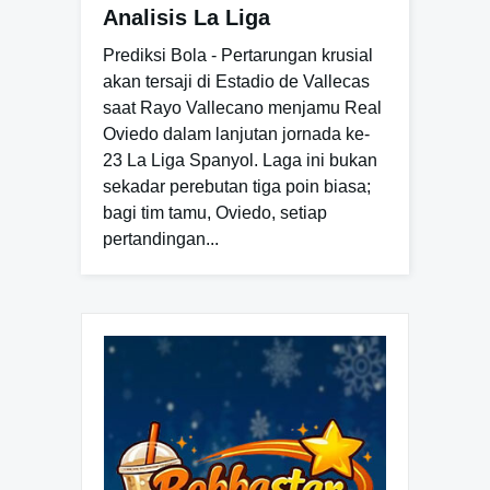
Analisis La Liga
Prediksi Bola - Pertarungan krusial
akan tersaji di Estadio de Vallecas
saat Rayo Vallecano menjamu Real
Oviedo dalam lanjutan jornada ke-
23 La Liga Spanyol. Laga ini bukan
sekadar perebutan tiga poin biasa;
bagi tim tamu, Oviedo, setiap
pertandingan...