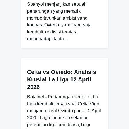
Spanyol menjanjikan sebuah
pertarungan yang menarik,
mempertaruhkan ambisi yang
kontras. Oviedo, yang baru saja
kembali ke divisi teratas,
menghadapi tanta...
Celta vs Oviedo: Analisis
Krusial La Liga 12 April
2026
Bola.net - Pertarungan sengit di La
Liga kembali tersaji saat Celta Vigo
menjamu Real Oviedo pada 12 April
2026. Laga ini bukan sekadar
perebutan tiga poin biasa; bagi