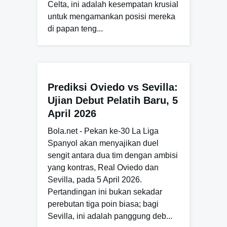
Celta, ini adalah kesempatan krusial
untuk mengamankan posisi mereka
di papan teng...
Prediksi Oviedo vs Sevilla:
Ujian Debut Pelatih Baru, 5
April 2026
Bola.net - Pekan ke-30 La Liga
Spanyol akan menyajikan duel
sengit antara dua tim dengan ambisi
yang kontras, Real Oviedo dan
Sevilla, pada 5 April 2026.
Pertandingan ini bukan sekadar
perebutan tiga poin biasa; bagi
Sevilla, ini adalah panggung deb...