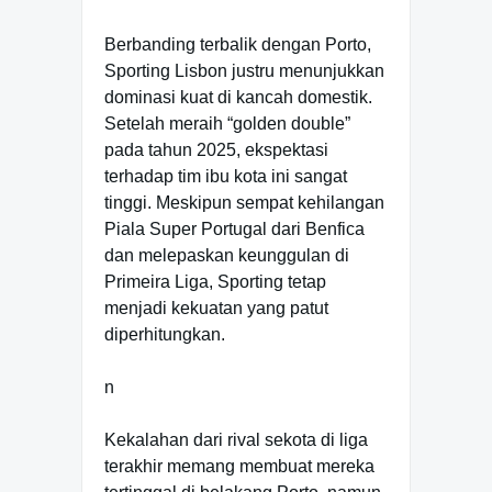
Berbanding terbalik dengan Porto,
Sporting Lisbon justru menunjukkan
dominasi kuat di kancah domestik.
Setelah meraih “golden double”
pada tahun 2025, ekspektasi
terhadap tim ibu kota ini sangat
tinggi. Meskipun sempat kehilangan
Piala Super Portugal dari Benfica
dan melepaskan keunggulan di
Primeira Liga, Sporting tetap
menjadi kekuatan yang patut
diperhitungkan.
n
Kekalahan dari rival sekota di liga
terakhir memang membuat mereka