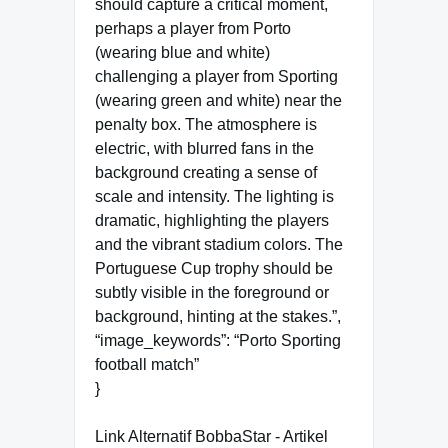
should capture a critical moment,
perhaps a player from Porto
(wearing blue and white)
challenging a player from Sporting
(wearing green and white) near the
penalty box. The atmosphere is
electric, with blurred fans in the
background creating a sense of
scale and intensity. The lighting is
dramatic, highlighting the players
and the vibrant stadium colors. The
Portuguese Cup trophy should be
subtly visible in the foreground or
background, hinting at the stakes.”,
“image_keywords”: “Porto Sporting
football match”
}
Link Alternatif BobbaStar - Artikel