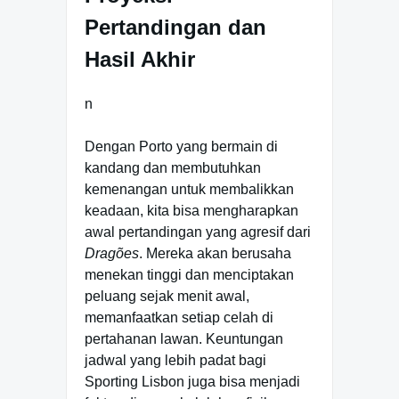
Pertandingan dan
Hasil Akhir
n
Dengan Porto yang bermain di
kandang dan membutuhkan
kemenangan untuk membalikkan
keadaan, kita bisa mengharapkan
awal pertandingan yang agresif dari
Dragões
. Mereka akan berusaha
menekan tinggi dan menciptakan
peluang sejak menit awal,
memanfaatkan setiap celah di
pertahanan lawan. Keuntungan
jadwal yang lebih padat bagi
Sporting Lisbon juga bisa menjadi