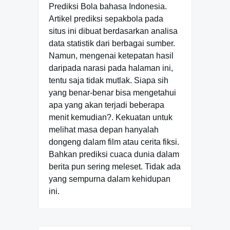
Prediksi Bola bahasa Indonesia.
Artikel prediksi sepakbola pada
situs ini dibuat berdasarkan analisa
data statistik dari berbagai sumber.
Namun, mengenai ketepatan hasil
daripada narasi pada halaman ini,
tentu saja tidak mutlak. Siapa sih
yang benar-benar bisa mengetahui
apa yang akan terjadi beberapa
menit kemudian?. Kekuatan untuk
melihat masa depan hanyalah
dongeng dalam film atau cerita fiksi.
Bahkan prediksi cuaca dunia dalam
berita pun sering meleset. Tidak ada
yang sempurna dalam kehidupan
ini.