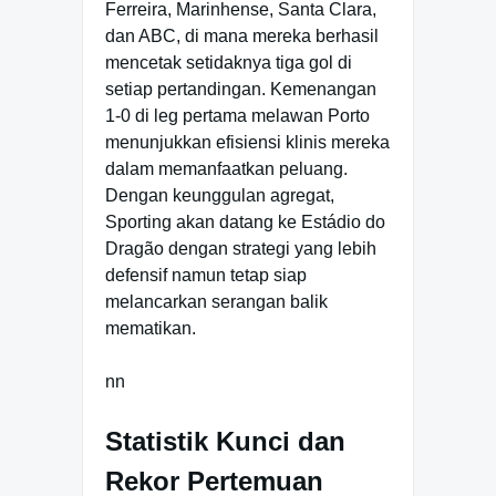
Ferreira, Marinhense, Santa Clara,
dan ABC, di mana mereka berhasil
mencetak setidaknya tiga gol di
setiap pertandingan. Kemenangan
1-0 di leg pertama melawan Porto
menunjukkan efisiensi klinis mereka
dalam memanfaatkan peluang.
Dengan keunggulan agregat,
Sporting akan datang ke Estádio do
Dragão dengan strategi yang lebih
defensif namun tetap siap
melancarkan serangan balik
mematikan.
nn
Statistik Kunci dan
Rekor Pertemuan