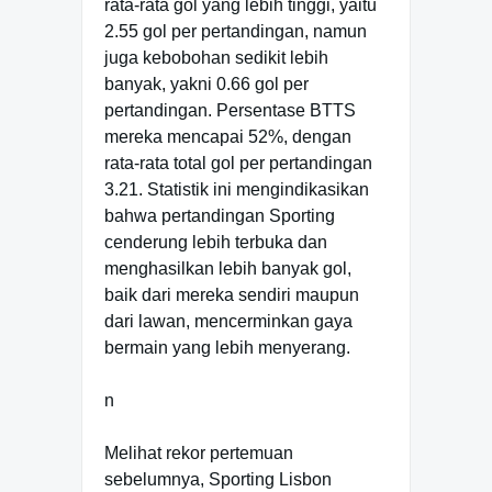
rata-rata gol yang lebih tinggi, yaitu
2.55 gol per pertandingan, namun
juga kebobohan sedikit lebih
banyak, yakni 0.66 gol per
pertandingan. Persentase BTTS
mereka mencapai 52%, dengan
rata-rata total gol per pertandingan
3.21. Statistik ini mengindikasikan
bahwa pertandingan Sporting
cenderung lebih terbuka dan
menghasilkan lebih banyak gol,
baik dari mereka sendiri maupun
dari lawan, mencerminkan gaya
bermain yang lebih menyerang.
n
Melihat rekor pertemuan
sebelumnya, Sporting Lisbon