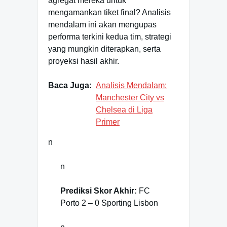
agregat mereka untuk
mengamankan tiket final? Analisis
mendalam ini akan mengupas
performa terkini kedua tim, strategi
yang mungkin diterapkan, serta
proyeksi hasil akhir.
Baca Juga:
Analisis Mendalam:
Manchester City vs
Chelsea di Liga
Primer
n
n
Prediksi Skor Akhir:
FC
Porto 2 – 0 Sporting Lisbon