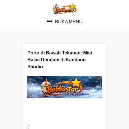
Skip
to
content
BUKA MENU
Porto di Bawah Tekanan: Misi
Balas Dendam di Kandang
Sendiri
{