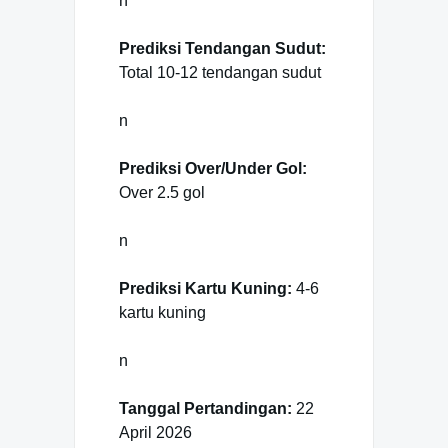
n
Prediksi Tendangan Sudut:
Total 10-12 tendangan sudut
n
Prediksi Over/Under Gol:
Over 2.5 gol
n
Prediksi Kartu Kuning:
4-6
kartu kuning
n
Tanggal Pertandingan:
22
April 2026