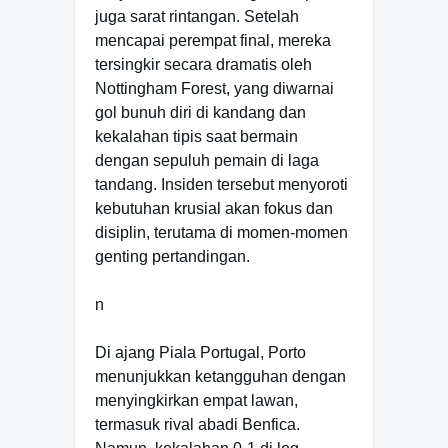
juga sarat rintangan. Setelah
mencapai perempat final, mereka
tersingkir secara dramatis oleh
Nottingham Forest, yang diwarnai
gol bunuh diri di kandang dan
kekalahan tipis saat bermain
dengan sepuluh pemain di laga
tandang. Insiden tersebut menyoroti
kebutuhan krusial akan fokus dan
disiplin, terutama di momen-momen
genting pertandingan.
n
Di ajang Piala Portugal, Porto
menunjukkan ketangguhan dengan
menyingkirkan empat lawan,
termasuk rival abadi Benfica.