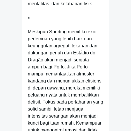
mentalitas, dan ketahanan fisik.
n
Meskipun Sporting memiliki rekor
pertemuan yang lebih baik dan
keunggulan agregat, tekanan dan
dukungan penuh dari Estádio do
Dragão akan menjadi senjata
ampuh bagi Porto. Jika Porto
mampu memanfaatkan atmosfer
kandang dan menunjukkan efisiensi
di depan gawang, mereka memiliki
peluang nyata untuk membalikkan
defisit. Fokus pada pertahanan yang
solid sambil tetap menjaga
intensitas serangan akan menjadi
kunci bagi tuan rumah. Kemampuan
untuk mengontrol emosi dan tidak