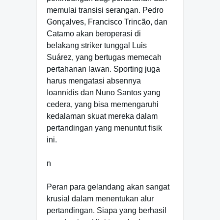
memulai transisi serangan. Pedro
Gonçalves, Francisco Trincão, dan
Catamo akan beroperasi di
belakang striker tunggal Luis
Suárez, yang bertugas memecah
pertahanan lawan. Sporting juga
harus mengatasi absennya
Ioannidis dan Nuno Santos yang
cedera, yang bisa memengaruhi
kedalaman skuat mereka dalam
pertandingan yang menuntut fisik
ini.
n
Peran para gelandang akan sangat
krusial dalam menentukan alur
pertandingan. Siapa yang berhasil