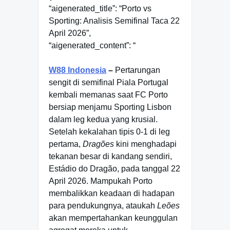
“aigenerated_title”: “Porto vs
Sporting: Analisis Semifinal Taca 22
April 2026”,
“aigenerated_content”: “
W88 Indonesia
–
Pertarungan
sengit di semifinal Piala Portugal
kembali memanas saat FC Porto
bersiap menjamu Sporting Lisbon
dalam leg kedua yang krusial.
Setelah kekalahan tipis 0-1 di leg
pertama,
Dragões
kini menghadapi
tekanan besar di kandang sendiri,
Estádio do Dragão, pada tanggal 22
April 2026. Mampukah Porto
membalikkan keadaan di hadapan
para pendukungnya, ataukah
Leões
akan mempertahankan keunggulan