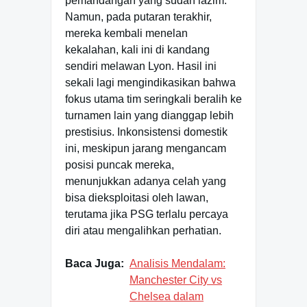
pemandangan yang sudah lazim.
Namun, pada putaran terakhir,
mereka kembali menelan
kekalahan, kali ini di kandang
sendiri melawan Lyon. Hasil ini
sekali lagi mengindikasikan bahwa
fokus utama tim seringkali beralih ke
turnamen lain yang dianggap lebih
prestisius. Inkonsistensi domestik
ini, meskipun jarang mengancam
posisi puncak mereka,
menunjukkan adanya celah yang
bisa dieksploitasi oleh lawan,
terutama jika PSG terlalu percaya
diri atau mengalihkan perhatian.
Baca Juga:
Analisis Mendalam:
Manchester City vs
Chelsea dalam