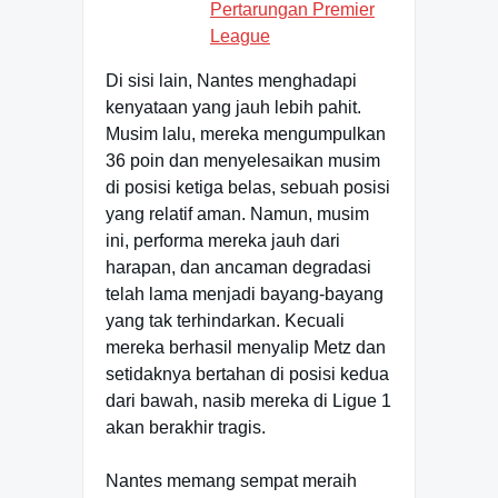
Pertarungan Premier
League
Di sisi lain, Nantes menghadapi
kenyataan yang jauh lebih pahit.
Musim lalu, mereka mengumpulkan
36 poin dan menyelesaikan musim
di posisi ketiga belas, sebuah posisi
yang relatif aman. Namun, musim
ini, performa mereka jauh dari
harapan, dan ancaman degradasi
telah lama menjadi bayang-bayang
yang tak terhindarkan. Kecuali
mereka berhasil menyalip Metz dan
setidaknya bertahan di posisi kedua
dari bawah, nasib mereka di Ligue 1
akan berakhir tragis.
Nantes memang sempat meraih