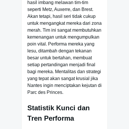
hasil imbang melawan tim-tim
seperti Metz, Auxerre, dan Brest.
Akan tetapi, hasil seri tidak cukup
untuk mengangkat mereka dari zona
merah. Tim ini sangat membutuhkan
kemenangan untuk mengumpulkan
poin vital. Performa mereka yang
lesu, ditambah dengan tekanan
besar untuk bertahan, membuat
setiap pertandingan menjadi final
bagi mereka. Mentalitas dan strategi
yang tepat akan sangat krusial jika
Nantes ingin menciptakan kejutan di
Parc des Princes.
Statistik Kunci dan
Tren Performa