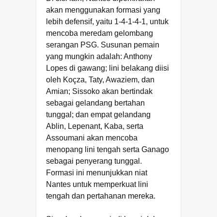
akan menggunakan formasi yang
lebih defensif, yaitu 1-4-1-4-1, untuk
mencoba meredam gelombang
serangan PSG. Susunan pemain
yang mungkin adalah: Anthony
Lopes di gawang; lini belakang diisi
oleh Koçza, Taty, Awaziem, dan
Amian; Sissoko akan bertindak
sebagai gelandang bertahan
tunggal; dan empat gelandang
Ablin, Lepenant, Kaba, serta
Assoumani akan mencoba
menopang lini tengah serta Ganago
sebagai penyerang tunggal.
Formasi ini menunjukkan niat
Nantes untuk memperkuat lini
tengah dan pertahanan mereka.