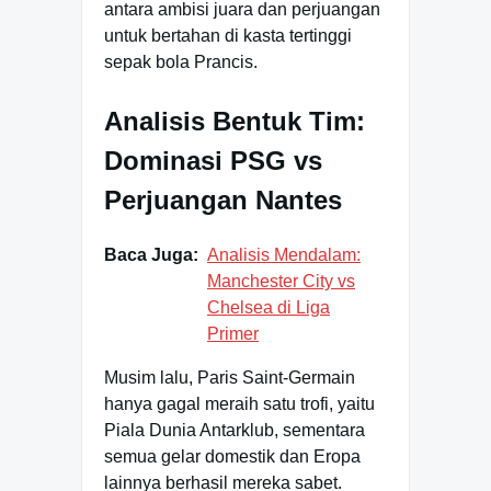
antara ambisi juara dan perjuangan
untuk bertahan di kasta tertinggi
sepak bola Prancis.
Analisis Bentuk Tim:
Dominasi PSG vs
Perjuangan Nantes
Baca Juga:
Analisis Mendalam:
Manchester City vs
Chelsea di Liga
Primer
Musim lalu, Paris Saint-Germain
hanya gagal meraih satu trofi, yaitu
Piala Dunia Antarklub, sementara
semua gelar domestik dan Eropa
lainnya berhasil mereka sabet.