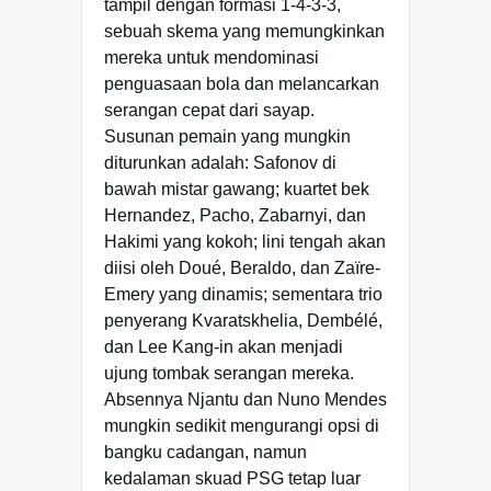
tampil dengan formasi 1-4-3-3,
sebuah skema yang memungkinkan
mereka untuk mendominasi
penguasaan bola dan melancarkan
serangan cepat dari sayap.
Susunan pemain yang mungkin
diturunkan adalah: Safonov di
bawah mistar gawang; kuartet bek
Hernandez, Pacho, Zabarnyi, dan
Hakimi yang kokoh; lini tengah akan
diisi oleh Doué, Beraldo, dan Zaïre-
Emery yang dinamis; sementara trio
penyerang Kvaratskhelia, Dembélé,
dan Lee Kang-in akan menjadi
ujung tombak serangan mereka.
Absennya Njantu dan Nuno Mendes
mungkin sedikit mengurangi opsi di
bangku cadangan, namun
kedalaman skuad PSG tetap luar