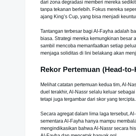
dari zona degradasi memberi mereka sediki
tanpa tekanan berlebih. Fokus mereka sepenu
ajang King’s Cup, yang bisa menjadi keunt
Tantangan terbesar bagi Al-Fayha adalah b
biasa. Strategi mereka kemungkinan besar a
sambil mencoba memanfaatkan setiap pelu
menjaga soliditas di lini belakang akan menja
Rekor Pertemuan (Head-to-
Melihat catatan pertemuan kedua tim, Al-Na
duel terakhir, Al-Nassr selalu keluar sebaga
tetapi juga tergambar dari skor yang tercipta.
Secara agregat dalam lima laga tersebut, A
sementara Al-Fayha hanya mampu membalas 
mengindikasikan bahwa Al-Nassr secara hi
Al-Fayha dan mencetak banyak gol.