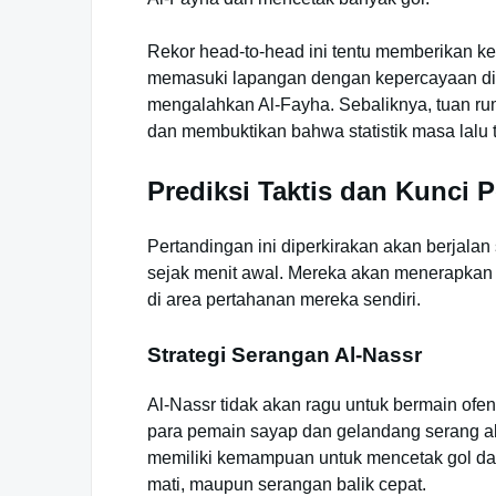
Rekor head-to-head ini tentu memberikan ke
memasuki lapangan dengan kepercayaan diri
mengalahkan Al-Fayha. Sebaliknya, tuan rum
dan membuktikan bahwa statistik masa lalu 
Prediksi Taktis dan Kunci 
Pertandingan ini diperkirakan akan berjala
sejak menit awal. Mereka akan menerapkan
di area pertahanan mereka sendiri.
Strategi Serangan Al-Nassr
Al-Nassr tidak akan ragu untuk bermain ofe
para pemain sayap dan gelandang serang a
memiliki kemampuan untuk mencetak gol dari
mati, maupun serangan balik cepat.