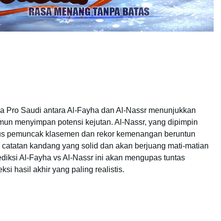
ga Pro Saudi antara Al-Fayha dan Al-Nassr menunjukkan
amun menyimpan potensi kejutan. Al-Nassr, yang dipimpin
atus pemuncak klasemen dan rekor kemenangan beruntun
iki catatan kandang yang solid dan akan berjuang mati-matian
iksi Al-Fayha vs Al-Nassr ini akan mengupas tuntas
ksi hasil akhir yang paling realistis.