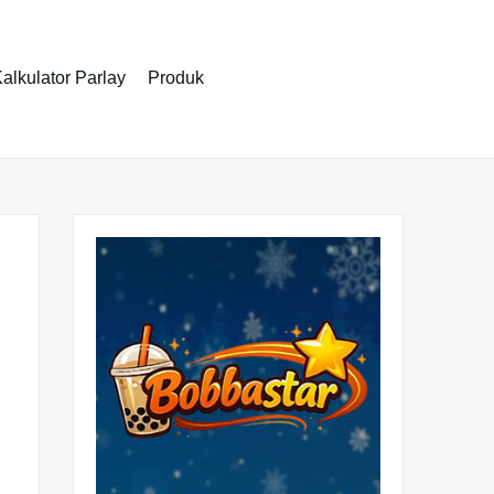
alkulator Parlay
Produk