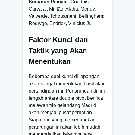
Susunan Pemain:
Courtois;
Carvajal, Militão, Alaba, Mendy;
Valverde, Tchouaméni, Bellingham;
Rodrygo, Endrick, Vinícius Jr.
Faktor Kunci dan
Taktik yang Akan
Menentukan
Beberapa duel kunci di lapangan
akan sangat menentukan hasil akhir
pertandingan ini. Pertarungan di lini
tengah antara double pivot Benfica
melawan trio gelandang Madrid
akan menjadi pusat perhatian.
Siapa pun yang memenangkan
pertarungan ini akan lebih mudah
mengendalikan jalannya laga.