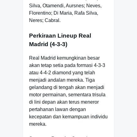
Silva, Otamendi, Aursnes; Neves,
Florentino; Di Maria, Rafa Silva,
Neres; Cabral.
Perkiraan Lineup Real
Madrid (4-3-3)
Real Madrid kemungkinan besar
akan tetap setia pada formasi 4-3-3
atau 4-4-2 diamond yang telah
menjadi andalan mereka. Tiga
gelandang di tengah akan menjadi
motor permainan, sementara trisula
di lini depan akan terus meneror
pertahanan lawan dengan
kecepatan dan kemampuan individu
mereka.