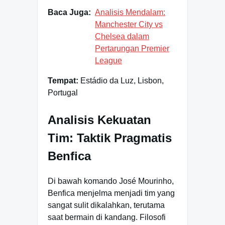
Baca Juga:
Analisis Mendalam:
Manchester City vs
Chelsea dalam
Pertarungan Premier
League
Tempat:
Estádio da Luz, Lisbon,
Portugal
Analisis Kekuatan
Tim: Taktik Pragmatis
Benfica
Di bawah komando José Mourinho,
Benfica menjelma menjadi tim yang
sangat sulit dikalahkan, terutama
saat bermain di kandang. Filosofi