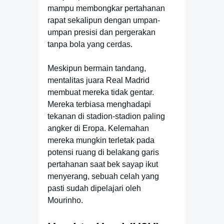
mampu membongkar pertahanan
rapat sekalipun dengan umpan-
umpan presisi dan pergerakan
tanpa bola yang cerdas.
Meskipun bermain tandang,
mentalitas juara Real Madrid
membuat mereka tidak gentar.
Mereka terbiasa menghadapi
tekanan di stadion-stadion paling
angker di Eropa. Kelemahan
mereka mungkin terletak pada
potensi ruang di belakang garis
pertahanan saat bek sayap ikut
menyerang, sebuah celah yang
pasti sudah dipelajari oleh
Mourinho.