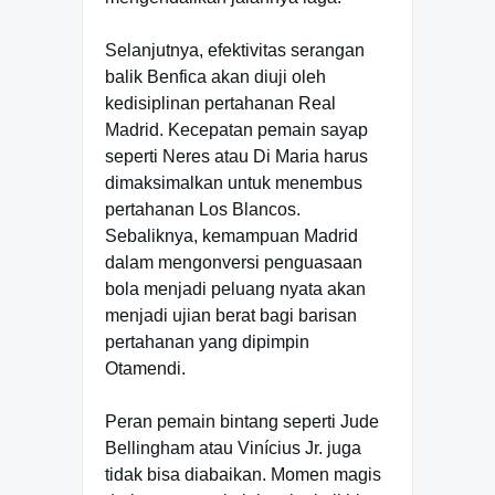
Selanjutnya, efektivitas serangan
balik Benfica akan diuji oleh
kedisiplinan pertahanan Real
Madrid. Kecepatan pemain sayap
seperti Neres atau Di Maria harus
dimaksimalkan untuk menembus
pertahanan Los Blancos.
Sebaliknya, kemampuan Madrid
dalam mengonversi penguasaan
bola menjadi peluang nyata akan
menjadi ujian berat bagi barisan
pertahanan yang dipimpin
Otamendi.
Peran pemain bintang seperti Jude
Bellingham atau Vinícius Jr. juga
tidak bisa diabaikan. Momen magis