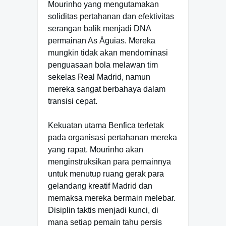
Mourinho yang mengutamakan
soliditas pertahanan dan efektivitas
serangan balik menjadi DNA
permainan As Águias. Mereka
mungkin tidak akan mendominasi
penguasaan bola melawan tim
sekelas Real Madrid, namun
mereka sangat berbahaya dalam
transisi cepat.
Kekuatan utama Benfica terletak
pada organisasi pertahanan mereka
yang rapat. Mourinho akan
menginstruksikan para pemainnya
untuk menutup ruang gerak para
gelandang kreatif Madrid dan
memaksa mereka bermain melebar.
Disiplin taktis menjadi kunci, di
mana setiap pemain tahu persis