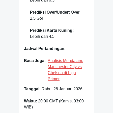
Lebih dari 9.5
Prediksi Over/Under:
Over
2.5 Gol
Prediksi Kartu Kuning:
Lebih dari 4.5
Jadwal Pertandingan:
Baca Juga:
Analisis Mendalam:
Manchester City vs
Chelsea di Liga
Primer
Tanggal:
Rabu, 28 Januari 2026
Waktu:
20:00 GMT (Kamis, 03:00
WIB)