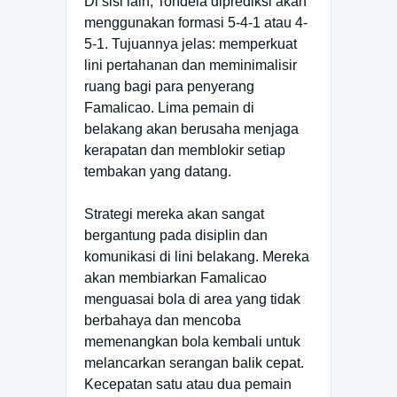
Di sisi lain, Tondela diprediksi akan
menggunakan formasi 5-4-1 atau 4-
5-1. Tujuannya jelas: memperkuat
lini pertahanan dan meminimalisir
ruang bagi para penyerang
Famalicao. Lima pemain di
belakang akan berusaha menjaga
kerapatan dan memblokir setiap
tembakan yang datang.
Strategi mereka akan sangat
bergantung pada disiplin dan
komunikasi di lini belakang. Mereka
akan membiarkan Famalicao
menguasai bola di area yang tidak
berbahaya dan mencoba
memenangkan bola kembali untuk
melancarkan serangan balik cepat.
Kecepatan satu atau dua pemain