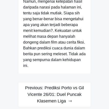
Namun, mengenai ketepatan hasil
daripada narasi pada halaman ini,
tentu saja tidak mutlak. Siapa sih
yang benar-benar bisa mengetahui
apa yang akan terjadi beberapa
menit kemudian?. Kekuatan untuk
melihat masa depan hanyalah
dongeng dalam film atau cerita fiksi.
Bahkan prediksi cuaca dunia dalam
berita pun sering meleset. Tidak ada
yang sempurna dalam kehidupan
ini.
Navigasi
Previous:
Prediksi Porto vs Gil
pos
Vicente 26/01: Duel Puncak
Klasemen Liga