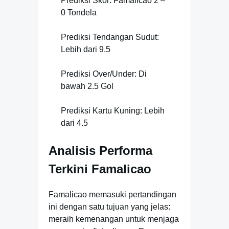
Prediksi Skor: Famalicao 2 –
0 Tondela
Prediksi Tendangan Sudut:
Lebih dari 9.5
Prediksi Over/Under: Di
bawah 2.5 Gol
Prediksi Kartu Kuning: Lebih
dari 4.5
Analisis Performa
Terkini Famalicao
Famalicao memasuki pertandingan
ini dengan satu tujuan yang jelas:
meraih kemenangan untuk menjaga