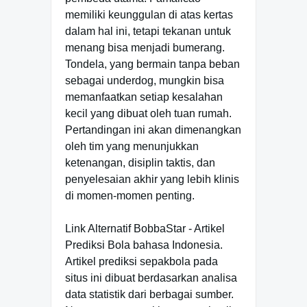
memiliki keunggulan di atas kertas
dalam hal ini, tetapi tekanan untuk
menang bisa menjadi bumerang.
Tondela, yang bermain tanpa beban
sebagai underdog, mungkin bisa
memanfaatkan setiap kesalahan
kecil yang dibuat oleh tuan rumah.
Pertandingan ini akan dimenangkan
oleh tim yang menunjukkan
ketenangan, disiplin taktis, dan
penyelesaian akhir yang lebih klinis
di momen-momen penting.
Link Alternatif BobbaStar - Artikel
Prediksi Bola bahasa Indonesia.
Artikel prediksi sepakbola pada
situs ini dibuat berdasarkan analisa
data statistik dari berbagai sumber.