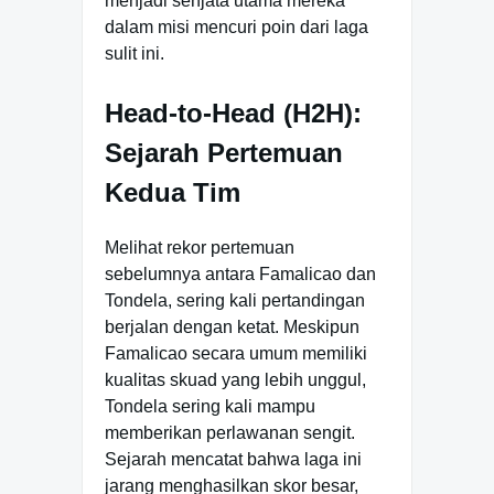
menjadi senjata utama mereka
dalam misi mencuri poin dari laga
sulit ini.
Head-to-Head (H2H):
Sejarah Pertemuan
Kedua Tim
Melihat rekor pertemuan
sebelumnya antara Famalicao dan
Tondela, sering kali pertandingan
berjalan dengan ketat. Meskipun
Famalicao secara umum memiliki
kualitas skuad yang lebih unggul,
Tondela sering kali mampu
memberikan perlawanan sengit.
Sejarah mencatat bahwa laga ini
jarang menghasilkan skor besar,