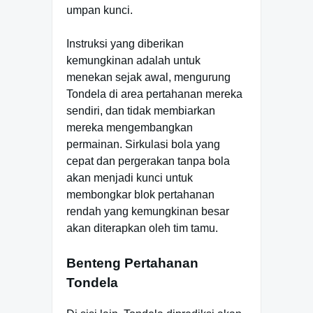
umpan kunci.
Instruksi yang diberikan
kemungkinan adalah untuk
menekan sejak awal, mengurung
Tondela di area pertahanan mereka
sendiri, dan tidak membiarkan
mereka mengembangkan
permainan. Sirkulasi bola yang
cepat dan pergerakan tanpa bola
akan menjadi kunci untuk
membongkar blok pertahanan
rendah yang kemungkinan besar
akan diterapkan oleh tim tamu.
Benteng Pertahanan
Tondela