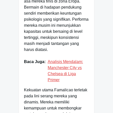
asa mereka finis di zona Eropa.
Bermain di hadapan pendukung
sendiri memberikan keuntungan
psikologis yang signifikan. Performa
mereka musim ini menunjukkan
kapasitas untuk bersaing di level
tertinggi, meskipun konsistensi
masih menjadi tantangan yang
harus diatasi.
Baca Juga:
Analisis Mendalam:
Manchester City vs
Chelsea di Liga
Primer
Kekuatan utama Famalicao terletak
pada lini serang mereka yang
dinamis. Mereka memiliki
kemampuan untuk membongkar