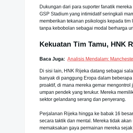
Dukungan dari para suporter fanatik mereka 
GSP Stadium yang intimidatif seringkali m
memberikan tekanan psikologis kepada tim l
tanpa kebobolan sebagai modal berharga unt
Kekuatan Tim Tamu, HNK R
Baca Juga:
Analisis Mendalam: Mancheste
Di sisi lain, HNK Rijeka datang sebagai sal
banyak di panggung Eropa dalam beberapa t
proaktif, di mana mereka gemar mengontrol
umpan pendek yang terukur. Mereka memiliki 
sektor gelandang serang dan penyerang.
Perjalanan Rijeka hingga ke babak 16 besa
secara taktik dan mental. Mereka tidak aka
memaksakan gaya permainan mereka sejak m