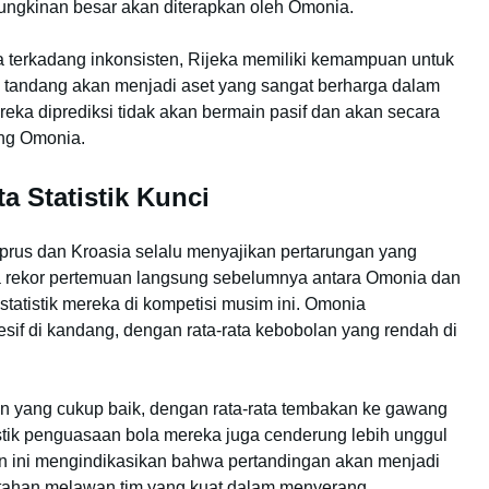
ngkinan besar akan diterapkan oleh Omonia.
 terkadang inkonsisten, Rijeka memiliki kemampuan untuk
 tandang akan menjadi aset yang sangat berharga dalam
ereka diprediksi tidak akan bermain pasif dan akan secara
ng Omonia.
a Statistik Kunci
Siprus dan Kroasia selalu menyajikan pertarungan yang
ya rekor pertemuan langsung sebelumnya antara Omonia dan
statistik mereka di kompetisi musim ini. Omonia
esif di kandang, dengan rata-rata kebobolan yang rendah di
an yang cukup baik, dengan rata-rata tembakan ke gawang
istik penguasaan bola mereka juga cenderung lebih unggul
 ini mengindikasikan bahwa pertandingan akan menjadi
ertahan melawan tim yang kuat dalam menyerang.