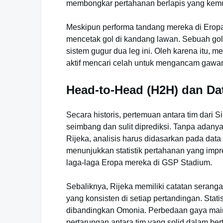
membongkar pertahanan berlapis yang kemu
Meskipun performa tandang mereka di Eropa
mencetak gol di kandang lawan. Sebuah gol
sistem gugur dua leg ini. Oleh karena itu, m
aktif mencari celah untuk mengancam gawa
Head-to-Head (H2H) dan Dat
Secara historis, pertemuan antara tim dari 
seimbang dan sulit diprediksi. Tanpa adan
Rijeka, analisis harus didasarkan pada data 
menunjukkan statistik pertahanan yang impr
laga-laga Eropa mereka di GSP Stadium.
Sebaliknya, Rijeka memiliki catatan serang
yang konsisten di setiap pertandingan. Stat
dibandingkan Omonia. Perbedaan gaya main
pertarungan antara tim yang solid dalam b