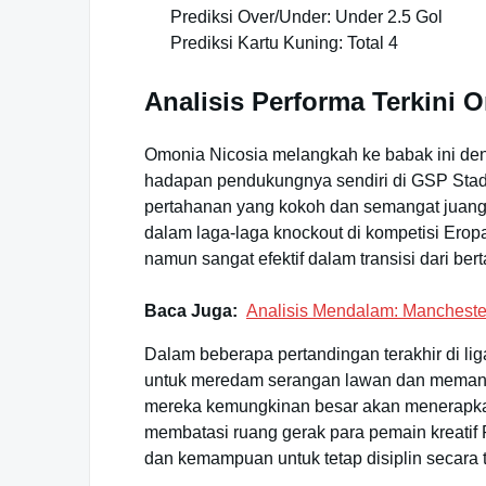
Prediksi Over/Under: Under 2.5 Gol
Prediksi Kartu Kuning: Total 4
Analisis Performa Terkini 
Omonia Nicosia melangkah ke babak ini deng
hadapan pendukungnya sendiri di GSP Stadiu
pertahanan yang kokoh dan semangat juang 
dalam laga-laga knockout di kompetisi Ero
namun sangat efektif dalam transisi dari be
Baca Juga:
Analisis Mendalam: Manchester
Dalam beberapa pertandingan terakhir di 
untuk meredam serangan lawan dan memanfaa
mereka kemungkinan besar akan menerapkan 
membatasi ruang gerak para pemain kreatif R
dan kemampuan untuk tetap disiplin secara t