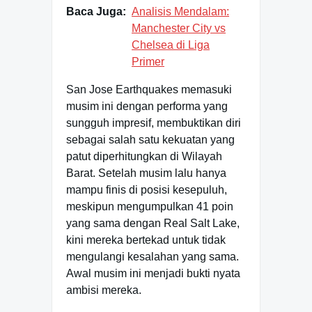
Baca Juga:
Analisis Mendalam:
Manchester City vs
Chelsea di Liga
Primer
San Jose Earthquakes memasuki
musim ini dengan performa yang
sungguh impresif, membuktikan diri
sebagai salah satu kekuatan yang
patut diperhitungkan di Wilayah
Barat. Setelah musim lalu hanya
mampu finis di posisi kesepuluh,
meskipun mengumpulkan 41 poin
yang sama dengan Real Salt Lake,
kini mereka bertekad untuk tidak
mengulangi kesalahan yang sama.
Awal musim ini menjadi bukti nyata
ambisi mereka.