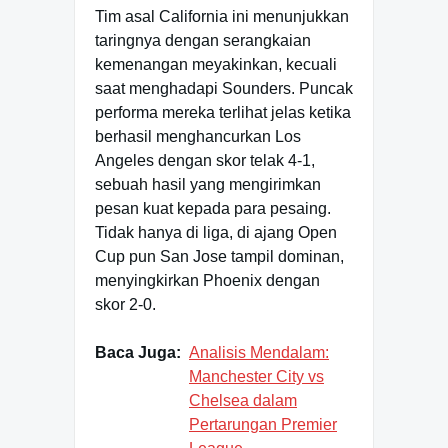
Tim asal California ini menunjukkan
taringnya dengan serangkaian
kemenangan meyakinkan, kecuali
saat menghadapi Sounders. Puncak
performa mereka terlihat jelas ketika
berhasil menghancurkan Los
Angeles dengan skor telak 4-1,
sebuah hasil yang mengirimkan
pesan kuat kepada para pesaing.
Tidak hanya di liga, di ajang Open
Cup pun San Jose tampil dominan,
menyingkirkan Phoenix dengan
skor 2-0.
Baca Juga:
Analisis Mendalam:
Manchester City vs
Chelsea dalam
Pertarungan Premier