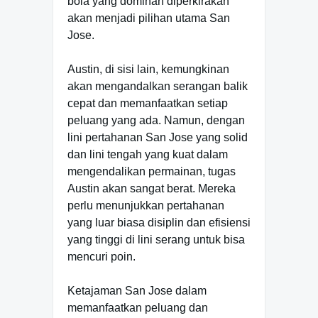
bola yang dominan diperkirakan
akan menjadi pilihan utama San
Jose.
Austin, di sisi lain, kemungkinan
akan mengandalkan serangan balik
cepat dan memanfaatkan setiap
peluang yang ada. Namun, dengan
lini pertahanan San Jose yang solid
dan lini tengah yang kuat dalam
mengendalikan permainan, tugas
Austin akan sangat berat. Mereka
perlu menunjukkan pertahanan
yang luar biasa disiplin dan efisiensi
yang tinggi di lini serang untuk bisa
mencuri poin.
Ketajaman San Jose dalam
memanfaatkan peluang dan