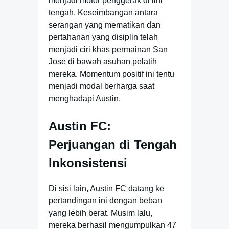
menjadi motor penggerak di lini
tengah. Keseimbangan antara
serangan yang mematikan dan
pertahanan yang disiplin telah
menjadi ciri khas permainan San
Jose di bawah asuhan pelatih
mereka. Momentum positif ini tentu
menjadi modal berharga saat
menghadapi Austin.
Austin FC:
Perjuangan di Tengah
Inkonsistensi
Di sisi lain, Austin FC datang ke
pertandingan ini dengan beban
yang lebih berat. Musim lalu,
mereka berhasil mengumpulkan 47