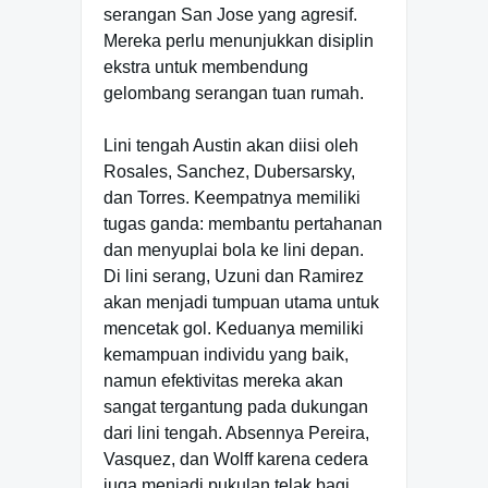
serangan San Jose yang agresif.
Mereka perlu menunjukkan disiplin
ekstra untuk membendung
gelombang serangan tuan rumah.
Lini tengah Austin akan diisi oleh
Rosales, Sanchez, Dubersarsky,
dan Torres. Keempatnya memiliki
tugas ganda: membantu pertahanan
dan menyuplai bola ke lini depan.
Di lini serang, Uzuni dan Ramirez
akan menjadi tumpuan utama untuk
mencetak gol. Keduanya memiliki
kemampuan individu yang baik,
namun efektivitas mereka akan
sangat tergantung pada dukungan
dari lini tengah. Absennya Pereira,
Vasquez, dan Wolff karena cedera
juga menjadi pukulan telak bagi