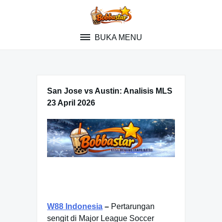
Skip
to
content
BUKA MENU
San Jose vs Austin: Analisis MLS
23 April 2026
W88 Indonesia
–
Pertarungan
sengit di Major League Soccer