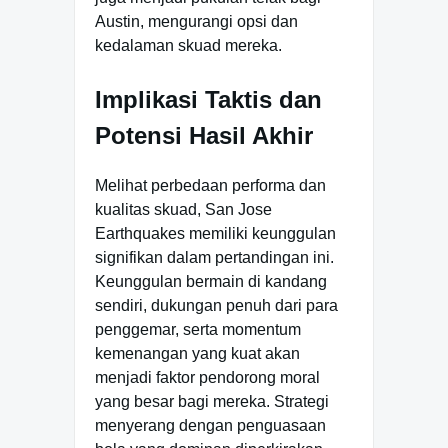
Austin, mengurangi opsi dan
kedalaman skuad mereka.
Implikasi Taktis dan
Potensi Hasil Akhir
Melihat perbedaan performa dan
kualitas skuad, San Jose
Earthquakes memiliki keunggulan
signifikan dalam pertandingan ini.
Keunggulan bermain di kandang
sendiri, dukungan penuh dari para
penggemar, serta momentum
kemenangan yang kuat akan
menjadi faktor pendorong moral
yang besar bagi mereka. Strategi
menyerang dengan penguasaan