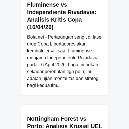
Fluminense vs
Independiente Rivadavia:
Analisis Kritis Copa
(16/04/26)
Bola.net - Pertarungan sengit di fase
grup Copa Libertadores akan
kembali tersaji saat Fluminense
menjamu Independiente Rivadavia
pada 16 April 2026. Laga ini bukan
sekadar perebutan tiga poin; ini
adalah ujian mentalitas dan strategi
bagi kedua tim....
Nottingham Forest vs
Porto: Analisis Krusial UEL