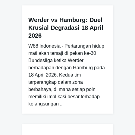
Werder vs Hamburg: Duel
Krusial Degradasi 18 April
2026
W88 Indonesia - Pertarungan hidup
mati akan tersaji di pekan ke-30
Bundesliga ketika Werder
berhadapan dengan Hamburg pada
18 April 2026. Kedua tim
terperangkap dalam zona
berbahaya, di mana setiap poin
memiliki implikasi besar terhadap
kelangsungan ...