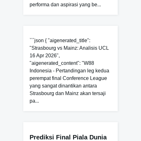
performa dan aspirasi yang be...
```json { "aigenerated_title":
"Strasbourg vs Mainz: Analisis UCL
16 Apr 2026",
"aigenerated_content": "W88
Indonesia - Pertandingan leg kedua
perempat final Conference League
yang sangat dinantikan antara
Strasbourg dan Mainz akan tersaji
pa...
Prediksi Final Piala Dunia