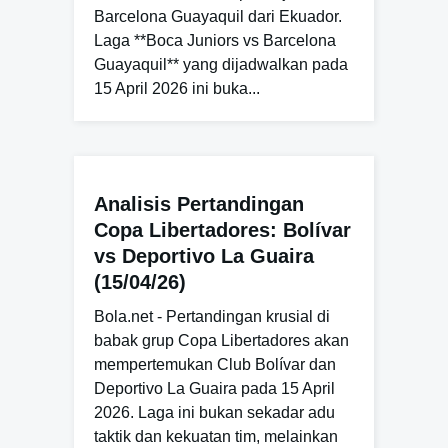
Barcelona Guayaquil dari Ekuador.
Laga **Boca Juniors vs Barcelona
Guayaquil** yang dijadwalkan pada
15 April 2026 ini buka...
Analisis Pertandingan
Copa Libertadores: Bolívar
vs Deportivo La Guaira
(15/04/26)
Bola.net - Pertandingan krusial di
babak grup Copa Libertadores akan
mempertemukan Club Bolívar dan
Deportivo La Guaira pada 15 April
2026. Laga ini bukan sekadar adu
taktik dan kekuatan tim, melainkan