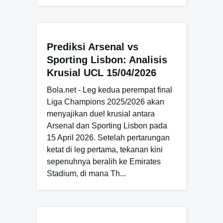
Prediksi Arsenal vs
Sporting Lisbon: Analisis
Krusial UCL 15/04/2026
Bola.net - Leg kedua perempat final
Liga Champions 2025/2026 akan
menyajikan duel krusial antara
Arsenal dan Sporting Lisbon pada
15 April 2026. Setelah pertarungan
ketat di leg pertama, tekanan kini
sepenuhnya beralih ke Emirates
Stadium, di mana Th...