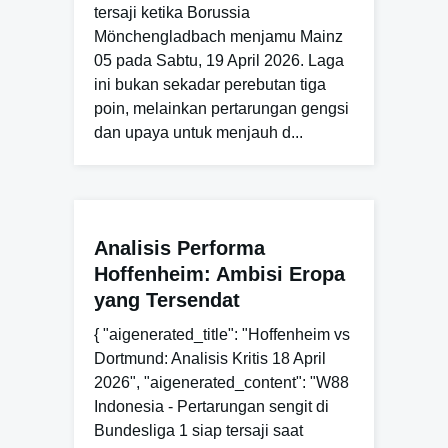
tersaji ketika Borussia
Mönchengladbach menjamu Mainz
05 pada Sabtu, 19 April 2026. Laga
ini bukan sekadar perebutan tiga
poin, melainkan pertarungan gengsi
dan upaya untuk menjauh d...
Analisis Performa
Hoffenheim: Ambisi Eropa
yang Tersendat
{ "aigenerated_title": "Hoffenheim vs
Dortmund: Analisis Kritis 18 April
2026", "aigenerated_content": "W88
Indonesia - Pertarungan sengit di
Bundesliga 1 siap tersaji saat