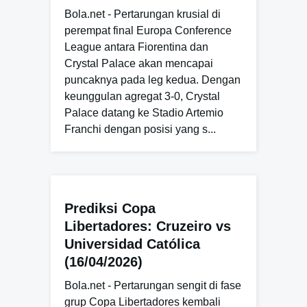
Bola.net - Pertarungan krusial di
perempat final Europa Conference
League antara Fiorentina dan
Crystal Palace akan mencapai
puncaknya pada leg kedua. Dengan
keunggulan agregat 3-0, Crystal
Palace datang ke Stadio Artemio
Franchi dengan posisi yang s...
Prediksi Copa
Libertadores: Cruzeiro vs
Universidad Católica
(16/04/2026)
Bola.net - Pertarungan sengit di fase
grup Copa Libertadores kembali