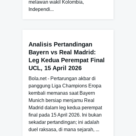
melawan wakil Kolombia,
Independi...
Analisis Pertandingan
Bayern vs Real Madrid:
Leg Kedua Perempat Final
UCL, 15 April 2026
Bola.net - Pertarungan akbar di
panggung Liga Champions Eropa
kembali memanas saat Bayern
Munich bersiap menjamu Real
Madrid dalam leg kedua perempat
final pada 15 April 2026. Ini bukan
sekadar pertandingan; ini adalah
duel raksasa, di mana sejarah, ...