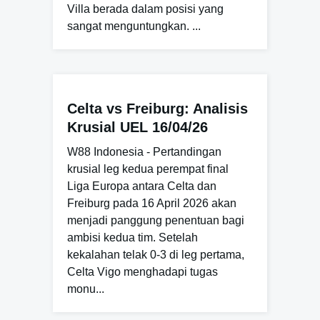
Villa berada dalam posisi yang
sangat menguntungkan. ...
Celta vs Freiburg: Analisis
Krusial UEL 16/04/26
W88 Indonesia - Pertandingan
krusial leg kedua perempat final
Liga Europa antara Celta dan
Freiburg pada 16 April 2026 akan
menjadi panggung penentuan bagi
ambisi kedua tim. Setelah
kekalahan telak 0-3 di leg pertama,
Celta Vigo menghadapi tugas
monu...